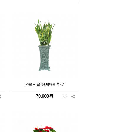
관엽식믈-산세베리아-7
70,000원