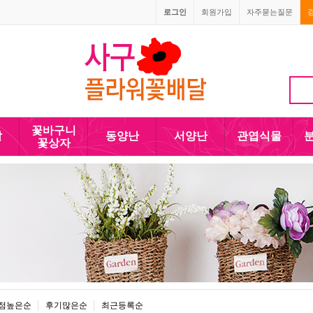
로그인
회원가입
자주묻는질문
010-5110-4090
꽃바구니
발
동양난
서양난
관엽식물
꽃상자
점높은순
후기많은순
최근등록순