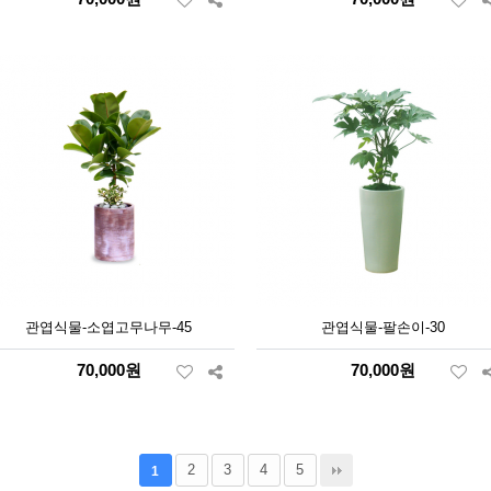
관엽식물-소엽고무나무-45
관엽식물-팔손이-30
70,000원
70,000원
2
3
4
5
1