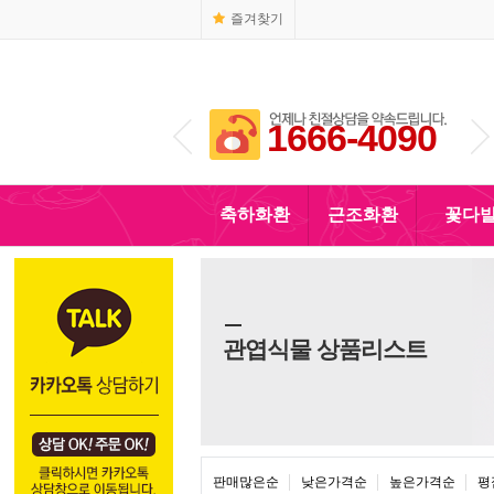
즐겨찾기
1666-4090
010-5110-4090
축하화환
근조화환
꽃다
관엽식물 상품리스트
판매많은순
낮은가격순
높은가격순
평