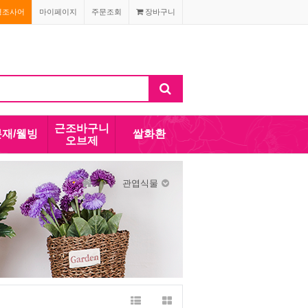
경조사어
마이페이지
주문조회
장바구니
근조바구니
분재/웰빙
쌀화환
오브제
관엽식물