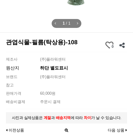
1
/
1
관엽식물-필름(탁상용)-108
0
제조사
(주)플라워센터
원산지
하단 별도표시
브랜드
(주)플라워센터
참고
판매가격
60,000원
배송비결제
주문시 결제
사진과 실제상품은
계절
과
배송지역
에 따라
차이
가 날 수 있습니다.
이전상품
다음 상품