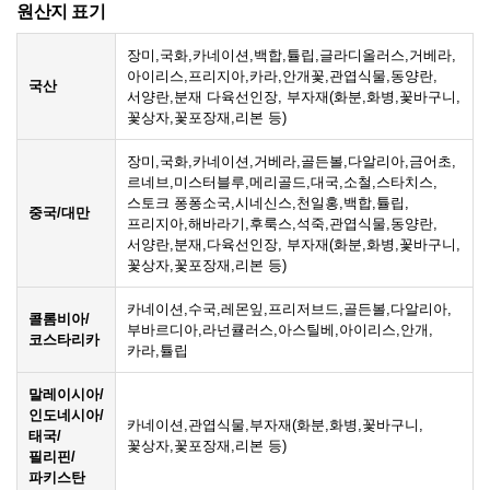
원산지 표기
장미,국화,카네이션,백합,튤립,글라디올러스,거베라,
아이리스,프리지아,카라,안개꽃,관엽식물,동양란,
국산
서양란,분재 다육선인장, 부자재(화분,화병,꽃바구니,
꽃상자,꽃포장재,리본 등)
장미,국화,카네이션,거베라,골든볼,다알리아,금어초,
르네브,미스터블루,메리골드,대국,소철,스타치스,
스토크 퐁퐁소국,시네신스,천일홍,백합,튤립,
중국/대만
프리지아,해바라기,후룩스,석죽,관엽식물,동양란,
서양란,분재,다육선인장, 부자재(화분,화병,꽃바구니,
꽃상자,꽃포장재,리본 등)
카네이션,수국,레몬잎,프리저브드,골든볼,다알리아,
콜롬비아/
부바르디아,라넌큘러스,아스틸베,아이리스,안개,
코스타리카
카라,튤립
말레이시아/
인도네시아/
카네이션,관엽식물,부자재(화분,화병,꽃바구니,
태국/
꽃상자,꽃포장재,리본 등)
필리핀/
파키스탄