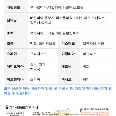
네덜란드
부바르디아,다알리아,라큘러스,튤립
버질리아,울부시,왁스플라워,만다린믹스,부케믹스,
남아공
핑쿠션,방크샤
호주
브로니아,그레빌리아,유칼립투스
일본
백합, 프리저브드
이스라엘
엘엔지움,목화
스페인
프리저브드
이탈리아
라그라스
장미, 안개,
에티오피아
베트남
국화
백묘국
아르헨티나
스티파
멕시코
장미
모든 상품은 해당 배송지역 업체, 꽃 수급 상황, 계절에 따라 원산지가 달
라질 수 있습니다.