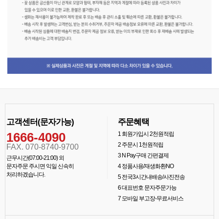
고객센터(문자가능)
주문혜택
1666-4090
1
회원가입시 2천원적립
2
주문시 1천원적립
FAX. 070-8740-9700
3
N Pay구매 간편결제
근무시간(07:00-21:00) 외
문자주문 주시면 익일 신속히
4
정품사용/재생화환NO
처리하겠습니다.
5
전국3시간내배송/사진전송
6
대표번호 문자주문가능
7
모바일 부고장-무료서비스