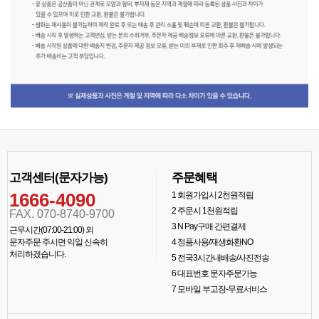
고객센터(문자가능)
주문혜택
1666-4090
1
회원가입시 2천원적립
2
주문시 1천원적립
FAX. 070-8740-9700
3
N Pay구매 간편결제
근무시간(07:00-21:00) 외
문자주문 주시면 익일 신속히
4
정품사용/재생화환NO
처리하겠습니다.
5
전국3시간내배송/사진전송
6
대표번호 문자주문가능
7
모바일 부고장-무료서비스