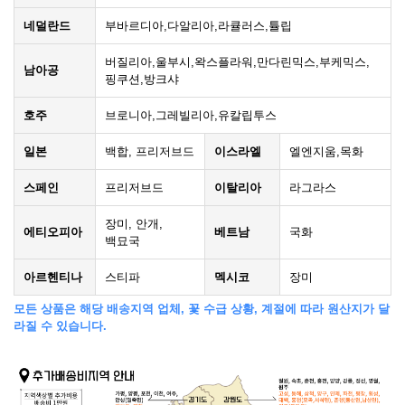
네덜란드
부바르디아,다알리아,라큘러스,튤립
버질리아,울부시,왁스플라워,만다린믹스,부케믹스,
남아공
핑쿠션,방크샤
호주
브로니아,그레빌리아,유칼립투스
일본
백합, 프리저브드
이스라엘
엘엔지움,목화
스페인
프리저브드
이탈리아
라그라스
장미, 안개,
에티오피아
베트남
국화
백묘국
아르헨티나
스티파
멕시코
장미
모든 상품은 해당 배송지역 업체, 꽃 수급 상황, 계절에 따라 원산지가 달
라질 수 있습니다.