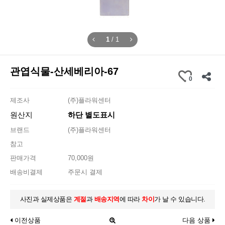
1
/
1
관엽식물-산세베리아-67
0
제조사
(주)플라워센터
원산지
하단 별도표시
브랜드
(주)플라워센터
참고
판매가격
70,000원
배송비결제
주문시 결제
사진과 실제상품은
계절
과
배송지역
에 따라
차이
가 날 수 있습니다.
이전상품
다음 상품