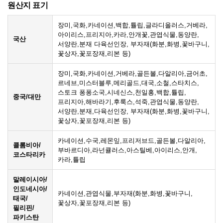
원산지 표기
장미,국화,카네이션,백합,튤립,글라디올러스,거베라,
아이리스,프리지아,카라,안개꽃,관엽식물,동양란,
국산
서양란,분재 다육선인장, 부자재(화분,화병,꽃바구니,
꽃상자,꽃포장재,리본 등)
장미,국화,카네이션,거베라,골든볼,다알리아,금어초,
르네브,미스터블루,메리골드,대국,소철,스타치스,
스토크 퐁퐁소국,시네신스,천일홍,백합,튤립,
중국/대만
프리지아,해바라기,후룩스,석죽,관엽식물,동양란,
서양란,분재,다육선인장, 부자재(화분,화병,꽃바구니,
꽃상자,꽃포장재,리본 등)
카네이션,수국,레몬잎,프리저브드,골든볼,다알리아,
콜롬비아/
부바르디아,라넌큘러스,아스틸베,아이리스,안개,
코스타리카
카라,튤립
말레이시아/
인도네시아/
카네이션,관엽식물,부자재(화분,화병,꽃바구니,
태국/
꽃상자,꽃포장재,리본 등)
필리핀/
파키스탄