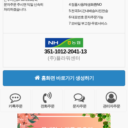
문자주문 주시면 익일 신속히
4
정품사용/재생화환NO
처리하겠습니다.
5
전국3시간내배송/사진전송
6
대표번호 문자주문가능
7
모바일 부고장-무료서비스
351-1012-2041-13
(주)플라워센터
홈화면 바로가기 생성하기
카톡주문
전화주문
문자주문
관리자주문