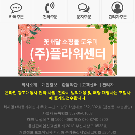
카톡주문
전화주문
문자주문
관리자주문
회사소개
개인정보
환불약관
고객센터
관리자
온라인 광고대행사 전화 사절! 전화시 법적대응 및 해당 대행사는 포털사
에 클레임접수합니다.
회사명
(주)플라워센터
주소
부산 사상구 학감대로 252, 802호 (감전동, 수성빌딩)
사업자 등록번호
352-86-01087
대표
박상화
전화
1666-4090
팩스
070-8740-9700
통신판매업신고번호
제 2018-부산사상구-0533호
개인정보 보호책임자
박상화
부가통신사업신고번호
12345호