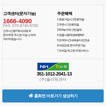
고객센터(문자가능)
주문혜택
1666-4090
1
회원가입시 2천원적립
2
주문시 1천원적립
FAX. 070-8740-9700
3
N Pay구매 간편결제
근무시간(07:00-21:00) 외
문자주문 주시면 익일 신속히
4
정품사용/재생화환NO
처리하겠습니다.
5
전국3시간내배송/사진전송
6
대표번호 문자주문가능
7
모바일 부고장-무료서비스
351-1012-2041-13
(주)플라워센터
홈화면 바로가기 생성하기