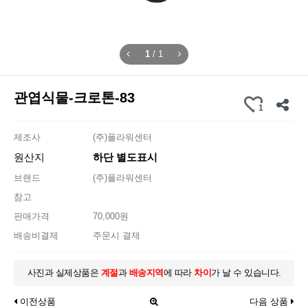
1
/
1
관엽식물-크로톤-83
1
제조사
(주)플라워센터
원산지
하단 별도표시
브랜드
(주)플라워센터
참고
판매가격
70,000원
배송비결제
주문시 결제
사진과 실제상품은
계절
과
배송지역
에 따라
차이
가 날 수 있습니다.
이전상품
다음 상품