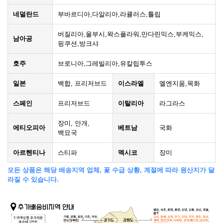
네덜란드
부바르디아,다알리아,라큘러스,튤립
버질리아,울부시,왁스플라워,만다린믹스,부케믹스,
남아공
핑쿠션,방크샤
호주
브로니아,그레빌리아,유칼립투스
일본
백합, 프리저브드
이스라엘
엘엔지움,목화
스페인
프리저브드
이탈리아
라그라스
장미, 안개,
에티오피아
베트남
국화
백묘국
아르헨티나
스티파
멕시코
장미
모든 상품은 해당 배송지역 업체, 꽃 수급 상황, 계절에 따라 원산지가 달
라질 수 있습니다.