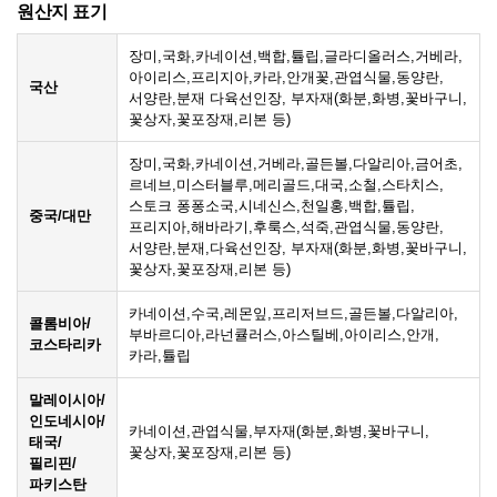
원산지 표기
장미,국화,카네이션,백합,튤립,글라디올러스,거베라,
아이리스,프리지아,카라,안개꽃,관엽식물,동양란,
국산
서양란,분재 다육선인장, 부자재(화분,화병,꽃바구니,
꽃상자,꽃포장재,리본 등)
장미,국화,카네이션,거베라,골든볼,다알리아,금어초,
르네브,미스터블루,메리골드,대국,소철,스타치스,
스토크 퐁퐁소국,시네신스,천일홍,백합,튤립,
중국/대만
프리지아,해바라기,후룩스,석죽,관엽식물,동양란,
서양란,분재,다육선인장, 부자재(화분,화병,꽃바구니,
꽃상자,꽃포장재,리본 등)
카네이션,수국,레몬잎,프리저브드,골든볼,다알리아,
콜롬비아/
부바르디아,라넌큘러스,아스틸베,아이리스,안개,
코스타리카
카라,튤립
말레이시아/
인도네시아/
카네이션,관엽식물,부자재(화분,화병,꽃바구니,
태국/
꽃상자,꽃포장재,리본 등)
필리핀/
파키스탄