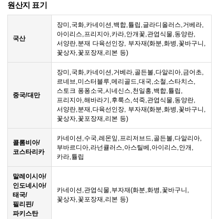
원산지 표기
장미,국화,카네이션,백합,튤립,글라디올러스,거베라,
아이리스,프리지아,카라,안개꽃,관엽식물,동양란,
국산
서양란,분재 다육선인장, 부자재(화분,화병,꽃바구니,
꽃상자,꽃포장재,리본 등)
장미,국화,카네이션,거베라,골든볼,다알리아,금어초,
르네브,미스터블루,메리골드,대국,소철,스타치스,
스토크 퐁퐁소국,시네신스,천일홍,백합,튤립,
중국/대만
프리지아,해바라기,후룩스,석죽,관엽식물,동양란,
서양란,분재,다육선인장, 부자재(화분,화병,꽃바구니,
꽃상자,꽃포장재,리본 등)
카네이션,수국,레몬잎,프리저브드,골든볼,다알리아,
콜롬비아/
부바르디아,라넌큘러스,아스틸베,아이리스,안개,
코스타리카
카라,튤립
말레이시아/
인도네시아/
카네이션,관엽식물,부자재(화분,화병,꽃바구니,
태국/
꽃상자,꽃포장재,리본 등)
필리핀/
파키스탄