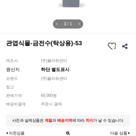
1
/
1
관엽식물-금전수(탁상용)-53
2
제조사
(주)플라워센터
원산지
하단 별도표시
브랜드
(주)플라워센터
참고
판매가격
60,000원
배송비결제
주문시 결제
사진과 실제상품은
계절
과
배송지역
에 따라
차이
가 날 수 있습니다.
이전상품
다음 상품