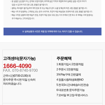
고객센터(문자가능)
주문혜택
1666-4090
1
회원가입시 2천원적립
2
주문시 1천원적립
FAX. 070-8740-9700
3
N Pay구매 간편결제
근무시간(07:00-21:00) 외
문자주문 주시면 익일 신속히
4
정품사용/재생화환NO
처리하겠습니다.
5
전국3시간내배송/사진전송
6
대표번호 문자주문가능
7
모바일 부고장-무료서비스