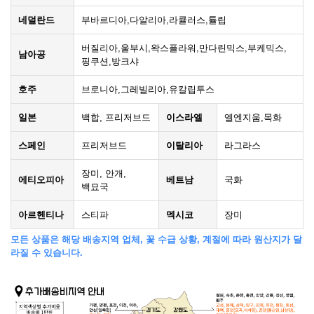
네덜란드
부바르디아,다알리아,라큘러스,튤립
버질리아,울부시,왁스플라워,만다린믹스,부케믹스,
남아공
핑쿠션,방크샤
호주
브로니아,그레빌리아,유칼립투스
일본
백합, 프리저브드
이스라엘
엘엔지움,목화
스페인
프리저브드
이탈리아
라그라스
장미, 안개,
에티오피아
베트남
국화
백묘국
아르헨티나
스티파
멕시코
장미
모든 상품은 해당 배송지역 업체, 꽃 수급 상황, 계절에 따라 원산지가 달
라질 수 있습니다.