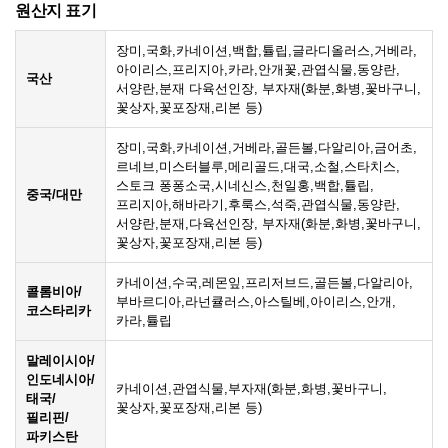
원산지 표기
장미,국화,카네이션,백합,튤립,글라디올러스,거베라,
아이리스,프리지아,카라,안개꽃,관엽식물,동양란,
국산
서양란,분재 다육선인장, 부자재(화분,화병,꽃바구니,
꽃상자,꽃포장재,리본 등)
장미,국화,카네이션,거베라,골든볼,다알리아,금어초,
르네브,미스터블루,메리골드,대국,소철,스타치스,
스토크 퐁퐁소국,시네신스,천일홍,백합,튤립,
중국/대만
프리지아,해바라기,후룩스,석죽,관엽식물,동양란,
서양란,분재,다육선인장, 부자재(화분,화병,꽃바구니,
꽃상자,꽃포장재,리본 등)
카네이션,수국,레몬잎,프리저브드,골든볼,다알리아,
콜롬비아/
부바르디아,라넌큘러스,아스틸베,아이리스,안개,
코스타리카
카라,튤립
말레이시아/
인도네시아/
카네이션,관엽식물,부자재(화분,화병,꽃바구니,
태국/
꽃상자,꽃포장재,리본 등)
필리핀/
파키스탄