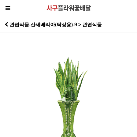
관엽식믈-산세베리아(탁상용)-9 > 관엽식물