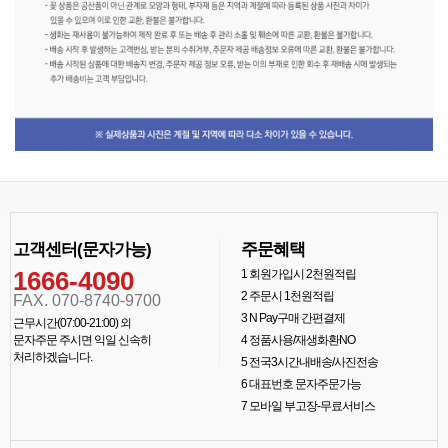
고객센터(문자가능)
주문혜택
1666-4090
1
회원가입시 2천원적립
2
주문시 1천원적립
FAX. 070-8740-9700
3
N Pay구매 간편결제
근무시간(07:00-21:00) 외
문자주문 주시면 익일 신속히
4
정품사용/재생화환NO
처리하겠습니다.
5
전국3시간내배송/사진전송
6
대표번호 문자주문가능
7
모바일 부고장-무료서비스