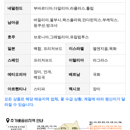
네덜란드
부바르디아,다알리아,라큘러스,튤립
버질리아,울부시,왁스플라워,만다린믹스,부케믹스,
남아공
핑쿠션,방크샤
호주
브로니아,그레빌리아,유칼립투스
일본
백합, 프리저브드
이스라엘
엘엔지움,목화
스페인
프리저브드
이탈리아
라그라스
장미, 안개,
에티오피아
베트남
국화
백묘국
아르헨티나
스티파
멕시코
장미
모든 상품은 해당 배송지역 업체, 꽃 수급 상황, 계절에 따라 원산지가 달
라질 수 있습니다.