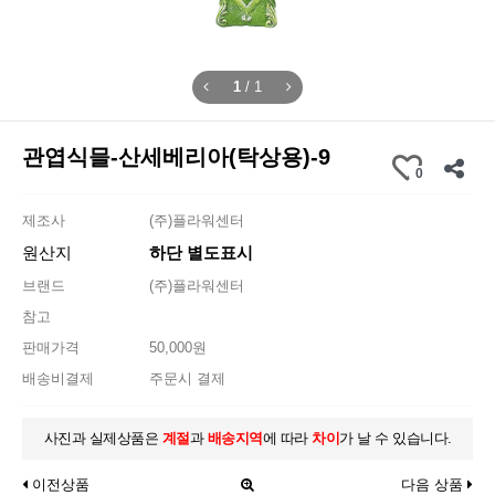
1
/
1
관엽식믈-산세베리아(탁상용)-9
0
제조사
(주)플라워센터
원산지
하단 별도표시
브랜드
(주)플라워센터
참고
판매가격
50,000원
배송비결제
주문시 결제
사진과 실제상품은
계절
과
배송지역
에 따라
차이
가 날 수 있습니다.
이전상품
다음 상품