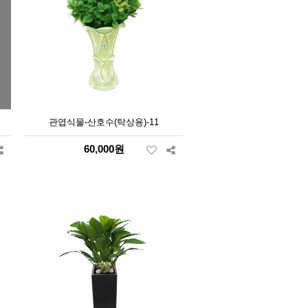
관엽식물-산호수(탁상용)-11
60,000원