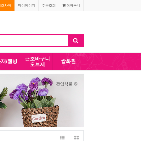
경조사어
마이페이지
주문조회
장바구니
근조바구니
분재/웰빙
쌀화환
오브제
관엽식물