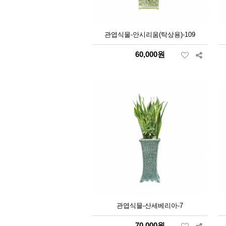
관엽식물-안시리움(탁상용)-109
60,000원
관엽식믈-산세베리아-7
70,000원