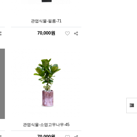
관엽식물-필름-71
70,000원
관엽식물-소엽고무나무-45
70,000원