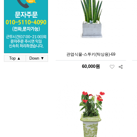
관엽식물-스투키(탁상용)-69
Top ▲
Down ▼
60,000원