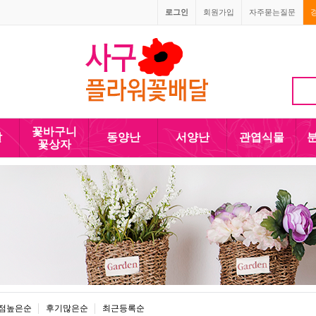
로그인
회원가입
자주묻는질문
1666-4090
010-5110-4090
꽃바구니
발
동양난
서양난
관엽식물
꽃상자
점높은순
후기많은순
최근등록순