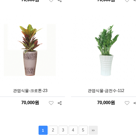
관엽식물-크로톤-23
관엽식물-금전수-112
70,000원
70,000원
2
3
4
5
1