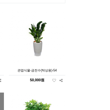
관엽식물-금전수(탁상용)-54
50,000원