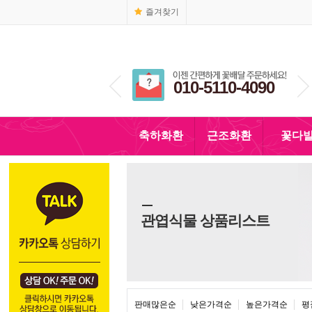
즐겨찾기
1666-4090
010-5110-4090
축하화환
근조화환
꽃다
관엽식물 상품리스트
판매많은순
낮은가격순
높은가격순
평