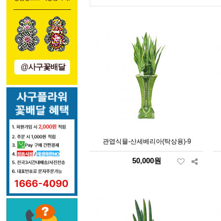
@사구꽃배달
관엽식믈-산세베리아(탁상용)-9
50,000원