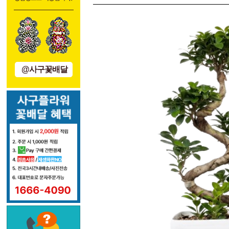
@사구꽃배달