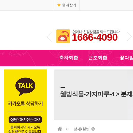
즐겨찾기
1666-4090
010-5110-4090
축하화환
근조화환
꽃다
웰빙식물-가지마루-4 > 분재
분재/웰빙