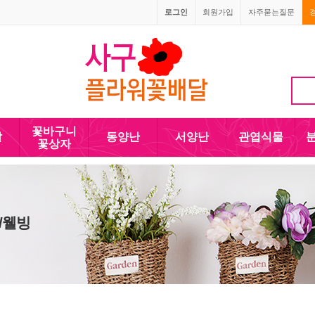
로그인
회원가입
자주묻는질문
010-5110-4090
꽃바구니
발
동양난
서양난
관엽식물
꽃상자
/웰빙