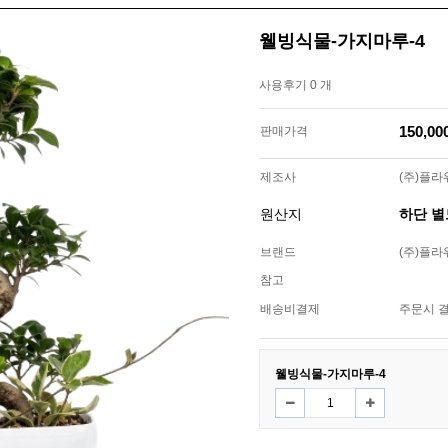
웰빙식물-가지마루-4
사용후기 0 개
150,0
판매가격
제조사
(주)플
원산지
하단 
브랜드
(주)플
참고
배송비결제
주문시 
웰빙식물-가지마루-4