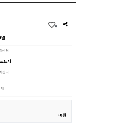
0
00원
라워센터
별도표시
라워센터
결제
+0원