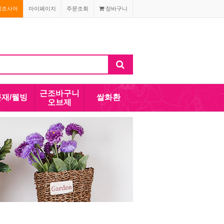
경조사어
마이페이지
주문조회
장바구니
근조바구니
분재/웰빙
쌀화환
오브제