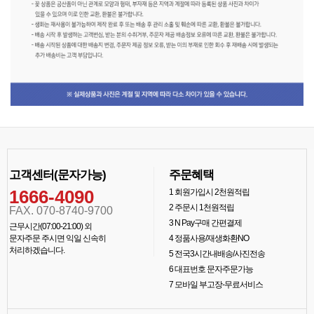
고객센터(문자가능)
주문혜택
1666-4090
1
회원가입시 2천원적립
2
주문시 1천원적립
FAX. 070-8740-9700
3
N Pay구매 간편결제
근무시간(07:00-21:00) 외
문자주문 주시면 익일 신속히
4
정품사용/재생화환NO
처리하겠습니다.
5
전국3시간내배송/사진전송
6
대표번호 문자주문가능
7
모바일 부고장-무료서비스