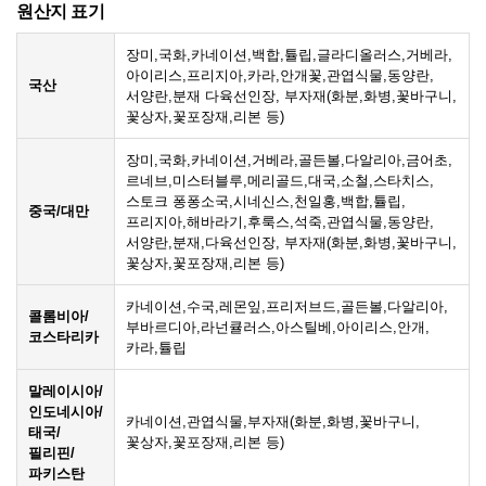
원산지 표기
장미,국화,카네이션,백합,튤립,글라디올러스,거베라,
아이리스,프리지아,카라,안개꽃,관엽식물,동양란,
국산
서양란,분재 다육선인장, 부자재(화분,화병,꽃바구니,
꽃상자,꽃포장재,리본 등)
장미,국화,카네이션,거베라,골든볼,다알리아,금어초,
르네브,미스터블루,메리골드,대국,소철,스타치스,
스토크 퐁퐁소국,시네신스,천일홍,백합,튤립,
중국/대만
프리지아,해바라기,후룩스,석죽,관엽식물,동양란,
서양란,분재,다육선인장, 부자재(화분,화병,꽃바구니,
꽃상자,꽃포장재,리본 등)
카네이션,수국,레몬잎,프리저브드,골든볼,다알리아,
콜롬비아/
부바르디아,라넌큘러스,아스틸베,아이리스,안개,
코스타리카
카라,튤립
말레이시아/
인도네시아/
카네이션,관엽식물,부자재(화분,화병,꽃바구니,
태국/
꽃상자,꽃포장재,리본 등)
필리핀/
파키스탄