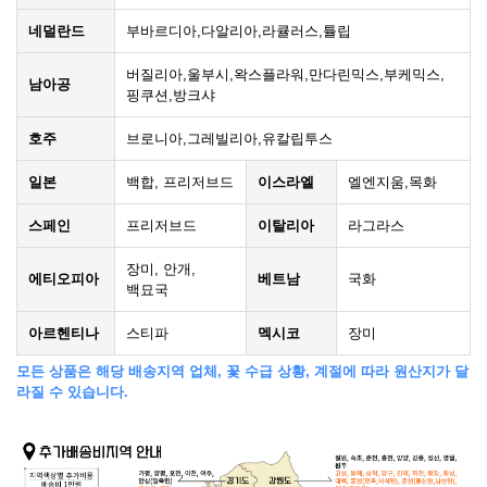
네덜란드
부바르디아,다알리아,라큘러스,튤립
버질리아,울부시,왁스플라워,만다린믹스,부케믹스,
남아공
핑쿠션,방크샤
호주
브로니아,그레빌리아,유칼립투스
일본
백합, 프리저브드
이스라엘
엘엔지움,목화
스페인
프리저브드
이탈리아
라그라스
장미, 안개,
에티오피아
베트남
국화
백묘국
아르헨티나
스티파
멕시코
장미
모든 상품은 해당 배송지역 업체, 꽃 수급 상황, 계절에 따라 원산지가 달
라질 수 있습니다.