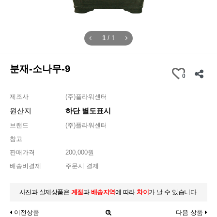
1
/
1
분재-소나무-9
0
제조사
(주)플라워센터
원산지
하단 별도표시
브랜드
(주)플라워센터
참고
판매가격
200,000원
배송비결제
주문시 결제
사진과 실제상품은
계절
과
배송지역
에 따라
차이
가 날 수 있습니다.
이전상품
다음 상품