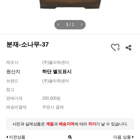
1
/
1
분재-소나무-37
0
제조사
(주)플라워센터
원산지
하단 별도표시
브랜드
(주)플라워센터
참고
판매가격
200,000원
배송비결제
주문시 결제
사진과 실제상품은
계절
과
배송지역
에 따라
차이
가 날 수 있습니다.
이전상품
다음 상품