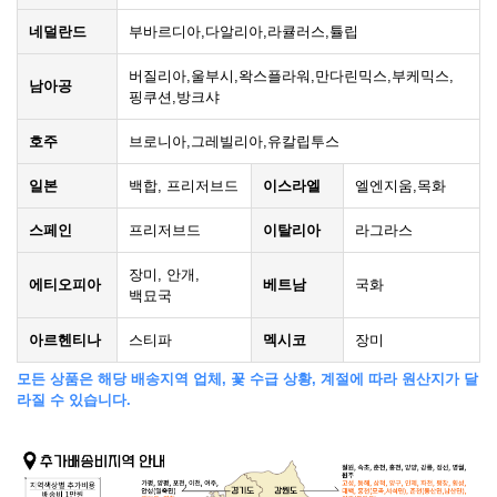
네덜란드
부바르디아,다알리아,라큘러스,튤립
버질리아,울부시,왁스플라워,만다린믹스,부케믹스,
남아공
핑쿠션,방크샤
호주
브로니아,그레빌리아,유칼립투스
일본
백합, 프리저브드
이스라엘
엘엔지움,목화
스페인
프리저브드
이탈리아
라그라스
장미, 안개,
에티오피아
베트남
국화
백묘국
아르헨티나
스티파
멕시코
장미
모든 상품은 해당 배송지역 업체, 꽃 수급 상황, 계절에 따라 원산지가 달
라질 수 있습니다.