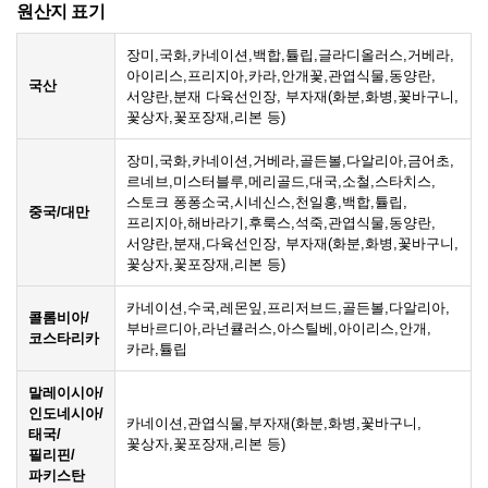
원산지 표기
장미,국화,카네이션,백합,튤립,글라디올러스,거베라,
아이리스,프리지아,카라,안개꽃,관엽식물,동양란,
국산
서양란,분재 다육선인장, 부자재(화분,화병,꽃바구니,
꽃상자,꽃포장재,리본 등)
장미,국화,카네이션,거베라,골든볼,다알리아,금어초,
르네브,미스터블루,메리골드,대국,소철,스타치스,
스토크 퐁퐁소국,시네신스,천일홍,백합,튤립,
중국/대만
프리지아,해바라기,후룩스,석죽,관엽식물,동양란,
서양란,분재,다육선인장, 부자재(화분,화병,꽃바구니,
꽃상자,꽃포장재,리본 등)
카네이션,수국,레몬잎,프리저브드,골든볼,다알리아,
콜롬비아/
부바르디아,라넌큘러스,아스틸베,아이리스,안개,
코스타리카
카라,튤립
말레이시아/
인도네시아/
카네이션,관엽식물,부자재(화분,화병,꽃바구니,
태국/
꽃상자,꽃포장재,리본 등)
필리핀/
파키스탄