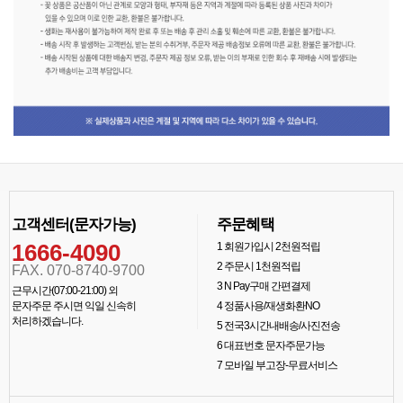
고객센터(문자가능)
주문혜택
1666-4090
1
회원가입시 2천원적립
2
주문시 1천원적립
FAX. 070-8740-9700
3
N Pay구매 간편결제
근무시간(07:00-21:00) 외
문자주문 주시면 익일 신속히
4
정품사용/재생화환NO
처리하겠습니다.
5
전국3시간내배송/사진전송
6
대표번호 문자주문가능
7
모바일 부고장-무료서비스