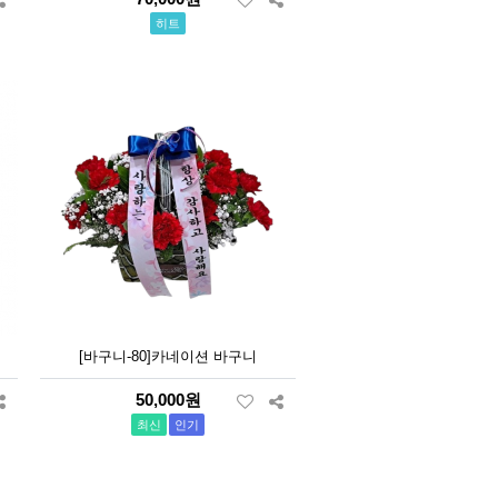
히트
[바구니-80]카네이션 바구니
50,000원
최신
인기