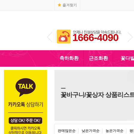
즐겨찾기
1666-4090
010-5110-4090
축하화환
근조화환
꽃다
꽃바구니/꽃상자 상품리스
판매많은순
낮은가격순
높은가격순
평