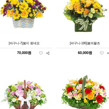
[바구니-7]봄이 왔네요
[바구니-195]봄의왈츠
70,000원
60,000원