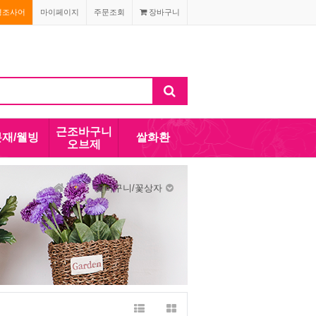
경조사어
마이페이지
주문조회
장바구니
근조바구니
분재/웰빙
쌀화환
오브제
꽃바구니/꽃상자