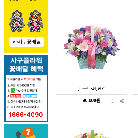
@사구꽃배달
[바구니-14]풍경
90,000원