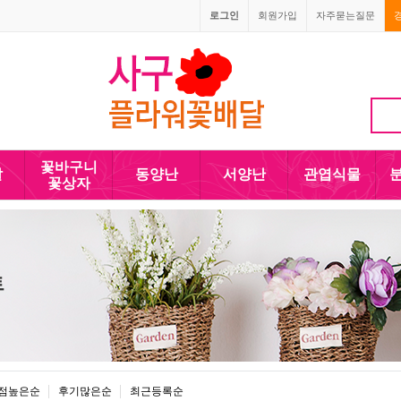
로그인
회원가입
자주묻는질문
010-5110-4090
꽃바구니
발
동양난
서양난
관엽식물
꽃상자
트
점높은순
후기많은순
최근등록순