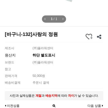
1
/
1
[바구니-132]사랑의 정원
0
제조사
(주)플라워센터
원산지
하단 별도표시
브랜드
(주)플라워센터
참고
판매가격
50,000원
배송비결제
주문시 결제
사진과 실제상품은
계절
과
배송지역
에 따라
차이
가 날 수 있습니다.
이전상품
다음 상품