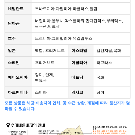
네덜란드
부바르디아,다알리아,라큘러스,튤립
버질리아,울부시,왁스플라워,만다린믹스,부케믹스,
남아공
핑쿠션,방크샤
호주
브로니아,그레빌리아,유칼립투스
일본
백합, 프리저브드
이스라엘
엘엔지움,목화
스페인
프리저브드
이탈리아
라그라스
장미, 안개,
에티오피아
베트남
국화
백묘국
아르헨티나
스티파
멕시코
장미
모든 상품은 해당 배송지역 업체, 꽃 수급 상황, 계절에 따라 원산지가 달
라질 수 있습니다.