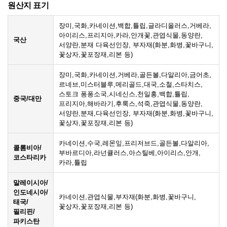
원산지 표기
장미,국화,카네이션,백합,튤립,글라디올러스,거베라,
아이리스,프리지아,카라,안개꽃,관엽식물,동양란,
국산
서양란,분재 다육선인장, 부자재(화분,화병,꽃바구니,
꽃상자,꽃포장재,리본 등)
장미,국화,카네이션,거베라,골든볼,다알리아,금어초,
르네브,미스터블루,메리골드,대국,소철,스타치스,
스토크 퐁퐁소국,시네신스,천일홍,백합,튤립,
중국/대만
프리지아,해바라기,후룩스,석죽,관엽식물,동양란,
서양란,분재,다육선인장, 부자재(화분,화병,꽃바구니,
꽃상자,꽃포장재,리본 등)
카네이션,수국,레몬잎,프리저브드,골든볼,다알리아,
콜롬비아/
부바르디아,라넌큘러스,아스틸베,아이리스,안개,
코스타리카
카라,튤립
말레이시아/
인도네시아/
카네이션,관엽식물,부자재(화분,화병,꽃바구니,
태국/
꽃상자,꽃포장재,리본 등)
필리핀/
파키스탄