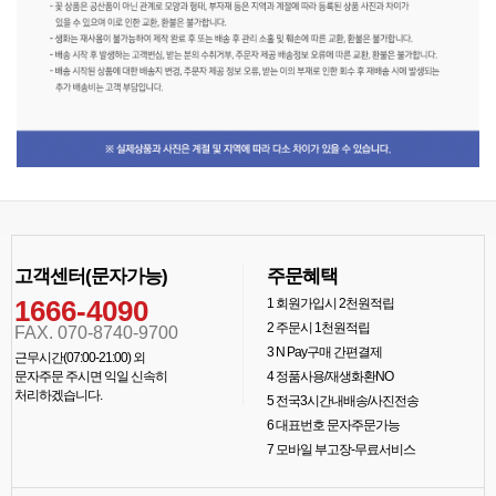
고객센터(문자가능)
주문혜택
1666-4090
1
회원가입시 2천원적립
2
주문시 1천원적립
FAX. 070-8740-9700
3
N Pay구매 간편결제
근무시간(07:00-21:00) 외
문자주문 주시면 익일 신속히
4
정품사용/재생화환NO
처리하겠습니다.
5
전국3시간내배송/사진전송
6
대표번호 문자주문가능
7
모바일 부고장-무료서비스