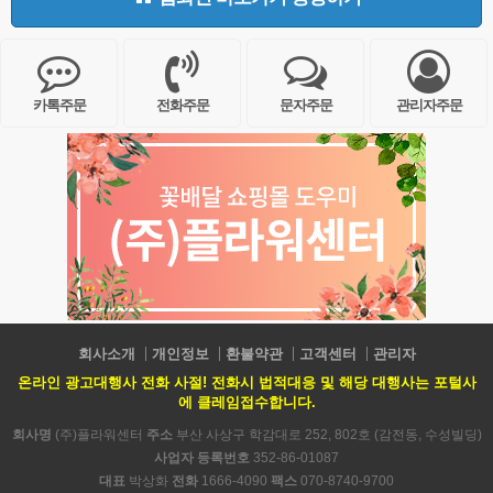
카톡주문
전화주문
문자주문
관리자주문
회사소개
개인정보
환불약관
고객센터
관리자
온라인 광고대행사 전화 사절! 전화시 법적대응 및 해당 대행사는 포털사
에 클레임접수합니다.
회사명
(주)플라워센터
주소
부산 사상구 학감대로 252, 802호 (감전동, 수성빌딩)
사업자 등록번호
352-86-01087
대표
박상화
전화
1666-4090
팩스
070-8740-9700