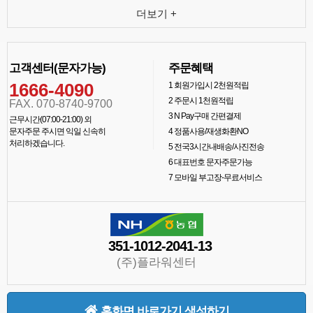
더보기 +
고객센터(문자가능)
주문혜택
1666-4090
1
회원가입시 2천원적립
2
주문시 1천원적립
FAX. 070-8740-9700
3
N Pay구매 간편결제
근무시간(07:00-21:00) 외
문자주문 주시면 익일 신속히
4
정품사용/재생화환NO
처리하겠습니다.
5
전국3시간내배송/사진전송
6
대표번호 문자주문가능
7
모바일 부고장-무료서비스
351-1012-2041-13
(주)플라워센터
홈화면 바로가기 생성하기