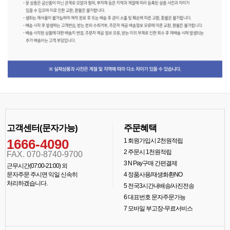
고객센터(문자가능)
주문혜택
1666-4090
1
회원가입시 2천원적립
2
주문시 1천원적립
FAX. 070-8740-9700
3
N Pay구매 간편결제
근무시간(07:00-21:00) 외
문자주문 주시면 익일 신속히
4
정품사용/재생화환NO
처리하겠습니다.
5
전국3시간내배송/사진전송
6
대표번호 문자주문가능
7
모바일 부고장-무료서비스