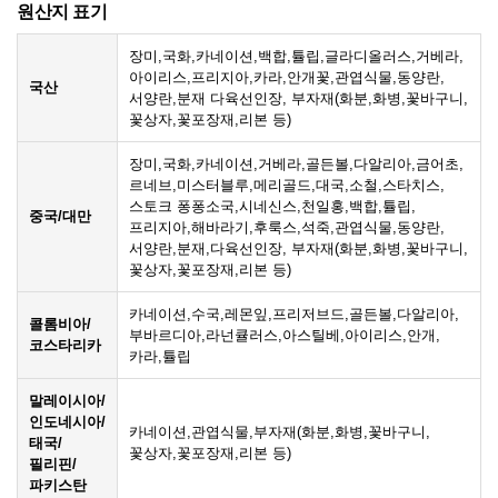
원산지 표기
장미,국화,카네이션,백합,튤립,글라디올러스,거베라,
아이리스,프리지아,카라,안개꽃,관엽식물,동양란,
국산
서양란,분재 다육선인장, 부자재(화분,화병,꽃바구니,
꽃상자,꽃포장재,리본 등)
장미,국화,카네이션,거베라,골든볼,다알리아,금어초,
르네브,미스터블루,메리골드,대국,소철,스타치스,
스토크 퐁퐁소국,시네신스,천일홍,백합,튤립,
중국/대만
프리지아,해바라기,후룩스,석죽,관엽식물,동양란,
서양란,분재,다육선인장, 부자재(화분,화병,꽃바구니,
꽃상자,꽃포장재,리본 등)
카네이션,수국,레몬잎,프리저브드,골든볼,다알리아,
콜롬비아/
부바르디아,라넌큘러스,아스틸베,아이리스,안개,
코스타리카
카라,튤립
말레이시아/
인도네시아/
카네이션,관엽식물,부자재(화분,화병,꽃바구니,
태국/
꽃상자,꽃포장재,리본 등)
필리핀/
파키스탄