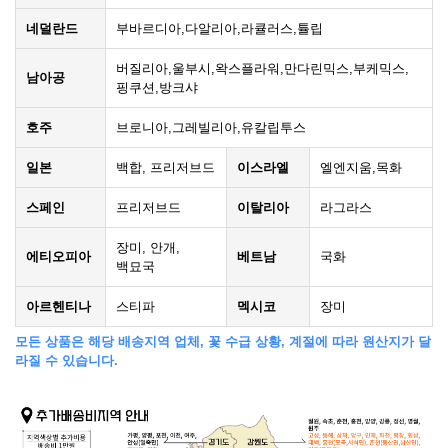
네덜란드
부바르디아,다알리아,라큘러스,튤립
버질리아,울부시,왁스플라워,만다린믹스,부케믹스,
남아공
핑쿠션,방크샤
호주
브로니아,그레빌리아,유칼립투스
일본
백합, 프리저브드
이스라엘
엘엔지움,목화
스페인
프리저브드
이탈리아
라그라스
장미, 안개,
에티오피아
베트남
국화
백묘국
아르헨티나
스티파
멕시코
장미
모든 상품은 해당 배송지역 업체, 꽃 수급 상황, 계절에 따라 원산지가 달
라질 수 있습니다.