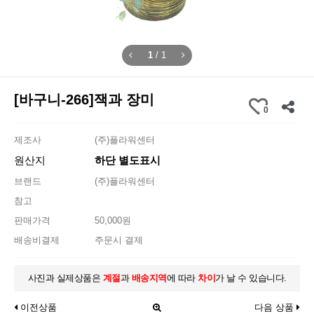
1
/
1
[바구니-266]잭과 장미
0
제조사
(주)플라워센터
원산지
하단 별도표시
브랜드
(주)플라워센터
참고
판매가격
50,000원
배송비결제
주문시 결제
사진과 실제상품은
계절
과
배송지역
에 따라
차이
가 날 수 있습니다.
이전상품
다음 상품