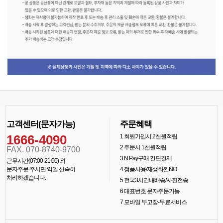
고객센터(문자가능)
주문혜택
1666-4090
1
회원가입시 2천원적립
2
주문시 1천원적립
FAX. 070-8740-9700
3
N Pay구매 간편결제
근무시간(07:00-21:00) 외
문자주문 주시면 익일 신속히
4
정품사용/재생화환NO
처리하겠습니다.
5
전국3시간내배송/사진전송
6
대표번호 문자주문가능
7
모바일 부고장-무료서비스