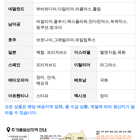
네덜란드
부바르디아,다알리아,라큘러스,튤립
버질리아,울부시,왁스플라워,만다린믹스,부케믹스,
남아공
핑쿠션,방크샤
호주
브로니아,그레빌리아,유칼립투스
일본
백합, 프리저브드
이스라엘
엘엔지움,목화
스페인
프리저브드
이탈리아
라그라스
장미, 안개,
에티오피아
베트남
국화
백묘국
아르헨티나
스티파
멕시코
장미
모든 상품은 해당 배송지역 업체, 꽃 수급 상황, 계절에 따라 원산지가 달
라질 수 있습니다.