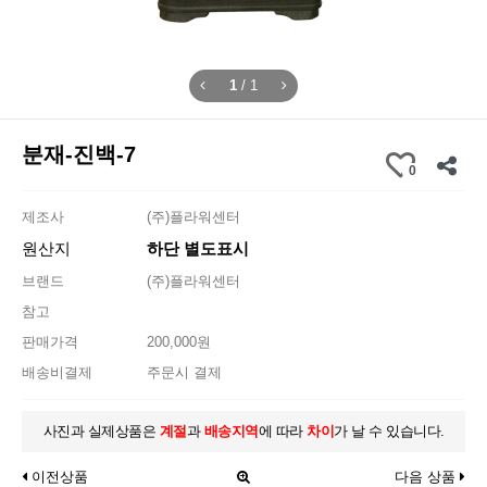
1
/
1
분재-진백-7
0
제조사
(주)플라워센터
원산지
하단 별도표시
브랜드
(주)플라워센터
참고
판매가격
200,000원
배송비결제
주문시 결제
사진과 실제상품은
계절
과
배송지역
에 따라
차이
가 날 수 있습니다.
이전상품
다음 상품