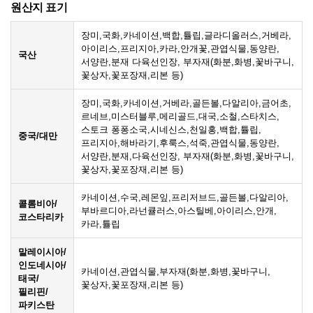
원산지 표기
장미,국화,카네이션,백합,튤립,글라디올러스,거베라,
아이리스,프리지아,카라,안개꽃,관엽식물,동양란,
국산
서양란,분재 다육선인장, 부자재(화분,화병,꽃바구니,
꽃상자,꽃포장재,리본 등)
장미,국화,카네이션,거베라,골든볼,다알리아,금어초,
르네브,미스터블루,메리골드,대국,소철,스타치스,
스토크 퐁퐁소국,시네신스,천일홍,백합,튤립,
중국/대만
프리지아,해바라기,후룩스,석죽,관엽식물,동양란,
서양란,분재,다육선인장, 부자재(화분,화병,꽃바구니,
꽃상자,꽃포장재,리본 등)
카네이션,수국,레몬잎,프리저브드,골든볼,다알리아,
콜롬비아/
부바르디아,라넌큘러스,아스틸베,아이리스,안개,
코스타리카
카라,튤립
말레이시아/
인도네시아/
카네이션,관엽식물,부자재(화분,화병,꽃바구니,
태국/
꽃상자,꽃포장재,리본 등)
필리핀/
파키스탄