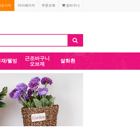
경조사어
마이페이지
주문조회
장바구니
근조바구니
분재/웰빙
쌀화환
오브제