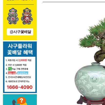
@사구꽃배달