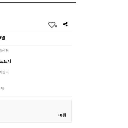
0
00원
라워센터
별도표시
라워센터
결제
+0원