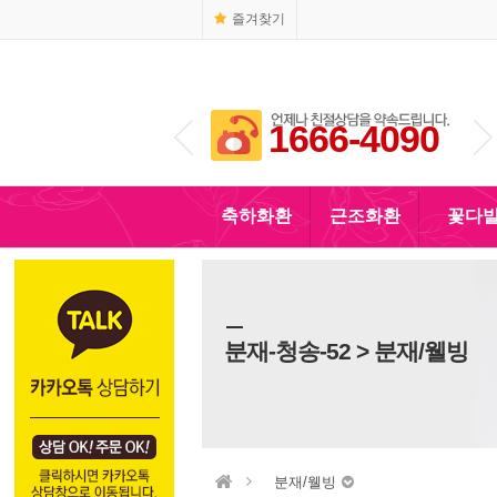
즐겨찾기
1666-4090
010-5110-4090
축하화환
근조화환
꽃다
분재-청송-52 > 분재/웰빙
분재/웰빙