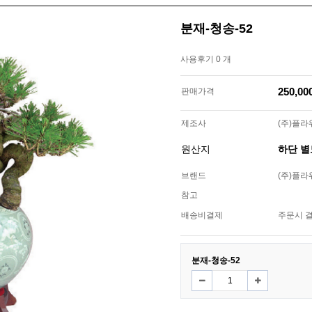
분재-청송-52
사용후기 0 개
250,0
판매가격
제조사
(주)플
원산지
하단 
브랜드
(주)플
참고
배송비결제
주문시 
분재-청송-52