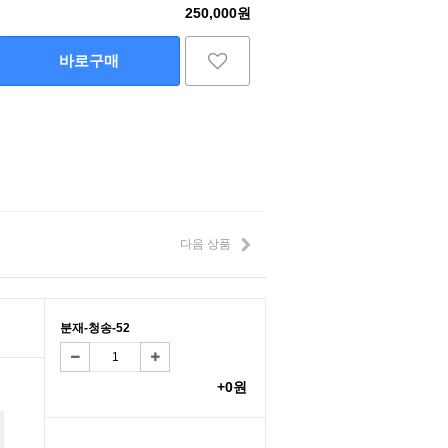
250,000원
바로구매
다음 상품
분재-청송-52
+0원