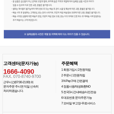
고객센터(문자가능)
주문혜택
1666-4090
1
회원가입시 2천원적립
2
주문시 1천원적립
FAX. 070-8740-9700
3
N Pay구매 간편결제
근무시간(07:00-21:00) 외
문자주문 주시면 익일 신속히
4
정품사용/재생화환NO
처리하겠습니다.
5
전국3시간내배송/사진전송
6
대표번호 문자주문가능
7
모바일 부고장-무료서비스