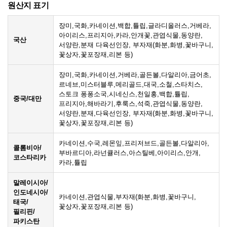
원산지 표기
장미,국화,카네이션,백합,튤립,글라디올러스,거베라,
아이리스,프리지아,카라,안개꽃,관엽식물,동양란,
국산
서양란,분재 다육선인장, 부자재(화분,화병,꽃바구니,
꽃상자,꽃포장재,리본 등)
장미,국화,카네이션,거베라,골든볼,다알리아,금어초,
르네브,미스터블루,메리골드,대국,소철,스타치스,
스토크 퐁퐁소국,시네신스,천일홍,백합,튤립,
중국/대만
프리지아,해바라기,후룩스,석죽,관엽식물,동양란,
서양란,분재,다육선인장, 부자재(화분,화병,꽃바구니,
꽃상자,꽃포장재,리본 등)
카네이션,수국,레몬잎,프리저브드,골든볼,다알리아,
콜롬비아/
부바르디아,라넌큘러스,아스틸베,아이리스,안개,
코스타리카
카라,튤립
말레이시아/
인도네시아/
카네이션,관엽식물,부자재(화분,화병,꽃바구니,
태국/
꽃상자,꽃포장재,리본 등)
필리핀/
파키스탄