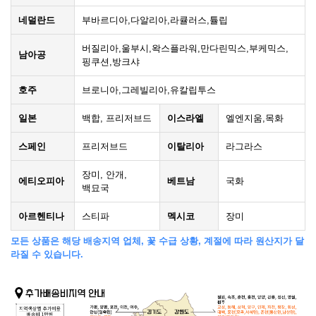
네덜란드
부바르디아,다알리아,라큘러스,튤립
버질리아,울부시,왁스플라워,만다린믹스,부케믹스,
남아공
핑쿠션,방크샤
호주
브로니아,그레빌리아,유칼립투스
일본
백합, 프리저브드
이스라엘
엘엔지움,목화
스페인
프리저브드
이탈리아
라그라스
장미, 안개,
에티오피아
베트남
국화
백묘국
아르헨티나
스티파
멕시코
장미
모든 상품은 해당 배송지역 업체, 꽃 수급 상황, 계절에 따라 원산지가 달
라질 수 있습니다.