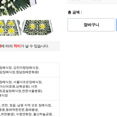
총 금액 :
장바구니
역
에 따라
차이
가 날 수 있습니다.
든 장례식장, 강진마량장례식장,
중앙장례식장,청담장례문화원)
든 장례식장, 서울더조은장례식장,
마산의료원,상복공원), 사천
녕(공설장례식장,전문서울병원),
례식장
수, 연천, 정읍, 남원 지역 모든 장례식장,
병원,동래착한전문,동래봉생,
좌천봉생), 수원연화장, 울산하늘공원,