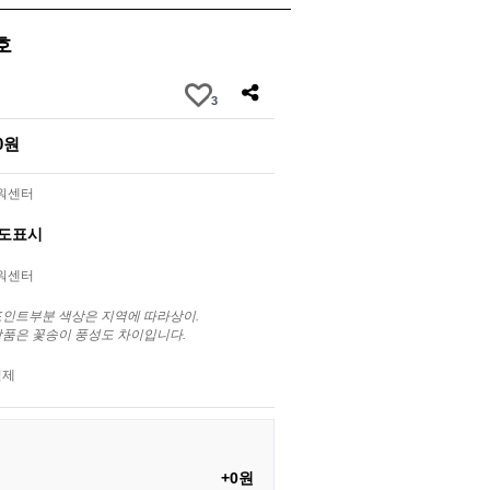
호
3
00원
라워센터
별도표시
라워센터
포인트부분 색상은 지역에 따라상이.
상품은 꽃송이 풍성도 차이입니다.
결제
+0원