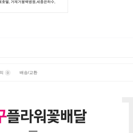
례호텔, 거제거붕백병원,세종은하수,
문의
배송/교환
0