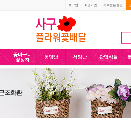
로그인
회원가입
자주묻는질문
1666-4090
010-5110-4090
꽃바구니
발
동양난
서양난
관엽식물
꽃상자
 근조화환