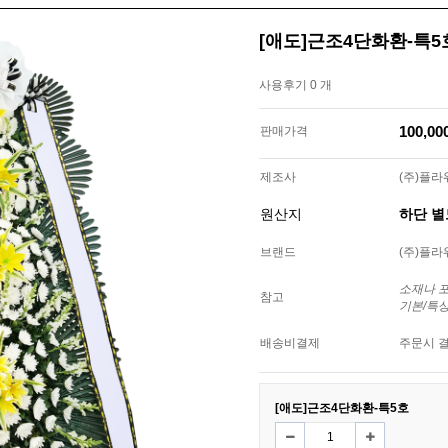
[애도]근조4단화환-특5
사용후기 0 개
100,0
판매가격
제조사
(주)플
원산지
하단 
브랜드
(주)플
소재나 
참고
기본/특
배송비결제
주문시 
[애도]근조4단화환-특5호