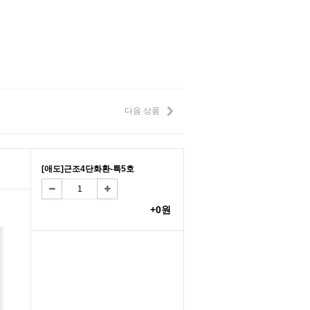
다음 상품
[애도]근조4단화환-특5호
+0원