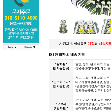
사진과 실제상품은
계절
과
배송지
Top ▲
Down ▼
3단 화환 외 배송 지역
“쌀화환”
밀양, 청도, 완도 지역 모
만 가능한 곳
창녕공설장례식장, 예산(
완도, 고령, 산청 지역 모
“근조바구니”
대구가톨릭장례식장, 창원(
만 가능한 곳
(공설장례식장,누리원), 창
함안하늘공원, 상주시민장
부안, 거창, 산청, 김천, 여
“오브제
부산(영락공원,기장원자력
(1단화환)”
동래빌리브세웅,중앙U병원,