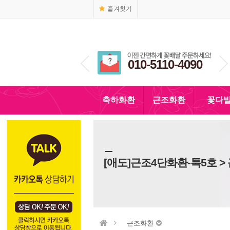
즐겨찾기
1666-4090
010-5110-4090
축하화환
근조화환
꽃다
[애도]근조4단화환-특5호 >
근조화환