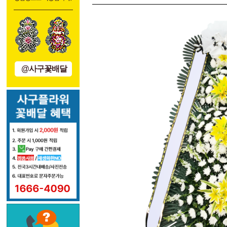
@사구꽃배달