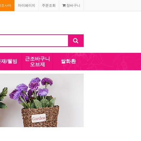
경조사어
마이페이지
주문조회
장바구니
근조바구니
분재/웰빙
쌀화환
오브제