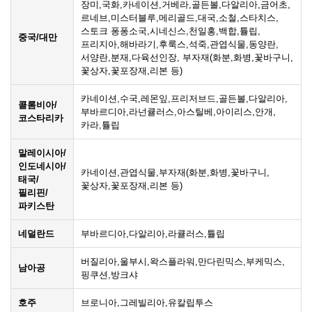
장미,국화,카네이션,거베라,골든볼,다알리아,금어초,
르네브,미스터블루,메리골드,대국,소철,스타치스,
스토크 퐁퐁소국,시네신스,천일홍,백합,튤립,
중국/대만
프리지아,해바라기,후룩스,석죽,관엽식물,동양란,
서양란,분재,다육선인장, 부자재(화분,화병,꽃바구니,
꽃상자,꽃포장재,리본 등)
카네이션,수국,레몬잎,프리저브드,골든볼,다알리아,
콜롬비아/
부바르디아,라넌큘러스,아스틸베,아이리스,안개,
코스타리카
카라,튤립
말레이시아/
인도네시아/
카네이션,관엽식물,부자재(화분,화병,꽃바구니,
태국/
꽃상자,꽃포장재,리본 등)
필리핀/
파키스탄
네덜란드
부바르디아,다알리아,라큘러스,튤립
버질리아,울부시,왁스플라워,만다린믹스,부케믹스,
남아공
핑쿠션,방크샤
호주
브로니아,그레빌리아,유칼립투스