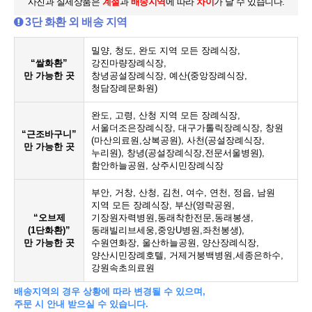
사진과 실제상품은
계절
과
배송지역
에 따라
차이
가 날 수 있습니다.
3단 화환 외 배송 지역
밀양, 청도, 완도 지역 모든 장례식장,
“쌀화환”
강진마량장례식장,
만 가능한 곳
창녕공설장례식장, 예산(중앙장례식장,
청담장례문화원)
완도, 고령, 산청 지역 모든 장례식장,
서울더조은장례식장, 대구가톨릭장례식장, 창원
“근조바구니”
(마산의료원,상복공원), 사천(공설장례식장,
만 가능한 곳
누리원), 창녕(공설장례식장,전문서울병원),
함안하늘공원, 상주시민장례식장
부안, 거창, 산청, 김천, 여수, 연천, 정읍, 남원
지역 모든 장례식장, 부산(영락공원,
“오브제
기장원자력병원,동래착한전문,동래봉생,
(1단화환)”
동래빌리브세웅,중앙U병원,좌천봉생),
만 가능한 곳
수원연화장, 울산하늘공원, 양산장례식장,
양산시민장례호텔, 거제거붕백병원,세종은하수,
강원속초의료원
배송지역의 경우 상황에 따라 변경될 수 있으며,
주문 시 안내 받으실 수 있습니다.