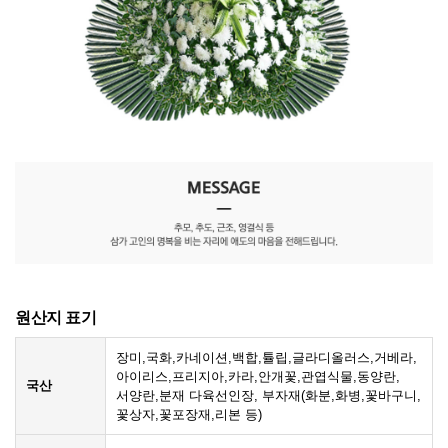
원산지 표기
장미,국화,카네이션,백합,튤립,글라디올러스,거베라,
아이리스,프리지아,카라,안개꽃,관엽식물,동양란,
국산
서양란,분재 다육선인장, 부자재(화분,화병,꽃바구니,
꽃상자,꽃포장재,리본 등)