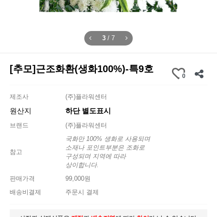
3
/
7
[추모]근조화환(생화100%)-특9호
0
제조사
(주)플라워센터
원산지
하단 별도표시
브랜드
(주)플라워센터
국화만 100% 생화로 사용되며
소재나 포인트부분은 조화로
참고
구성되며 지역에 따라
상이합니다.
판매가격
99,000원
배송비결제
주문시 결제