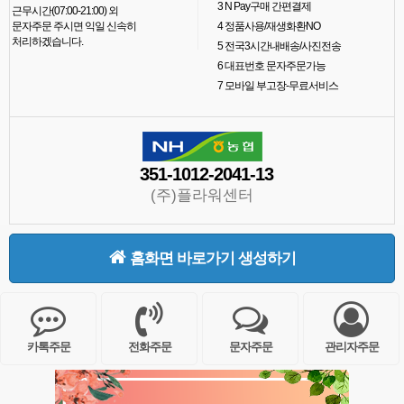
3
N Pay구매 간편결제
근무시간(07:00-21:00) 외
문자주문 주시면 익일 신속히
4
정품사용/재생화환NO
처리하겠습니다.
5
전국3시간내배송/사진전송
6
대표번호 문자주문가능
7
모바일 부고장-무료서비스
351-1012-2041-13
(주)플라워센터
홈화면 바로가기 생성하기
카톡주문
전화주문
문자주문
관리자주문