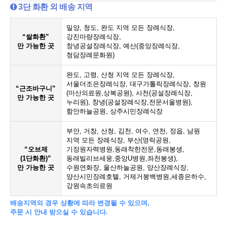
3단 화환 외 배송 지역
밀양, 청도, 완도 지역 모든 장례식장,
“쌀화환”
강진마량장례식장,
만 가능한 곳
창녕공설장례식장, 예산(중앙장례식장,
청담장례문화원)
완도, 고령, 산청 지역 모든 장례식장,
서울더조은장례식장, 대구가톨릭장례식장, 창원
“근조바구니”
(마산의료원,상복공원), 사천(공설장례식장,
만 가능한 곳
누리원), 창녕(공설장례식장,전문서울병원),
함안하늘공원, 상주시민장례식장
부안, 거창, 산청, 김천, 여수, 연천, 정읍, 남원
지역 모든 장례식장, 부산(영락공원,
“오브제
기장원자력병원,동래착한전문,동래봉생,
(1단화환)”
동래빌리브세웅,중앙U병원,좌천봉생),
만 가능한 곳
수원연화장, 울산하늘공원, 양산장례식장,
양산시민장례호텔, 거제거붕백병원,세종은하수,
강원속초의료원
배송지역의 경우 상황에 따라 변경될 수 있으며,
주문 시 안내 받으실 수 있습니다.