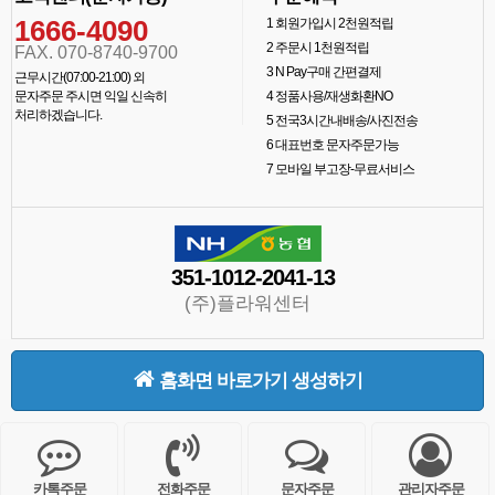
1666-4090
1
회원가입시 2천원적립
2
주문시 1천원적립
FAX. 070-8740-9700
3
N Pay구매 간편결제
근무시간(07:00-21:00) 외
문자주문 주시면 익일 신속히
4
정품사용/재생화환NO
처리하겠습니다.
5
전국3시간내배송/사진전송
6
대표번호 문자주문가능
7
모바일 부고장-무료서비스
351-1012-2041-13
(주)플라워센터
홈화면 바로가기 생성하기
카톡주문
전화주문
문자주문
관리자주문