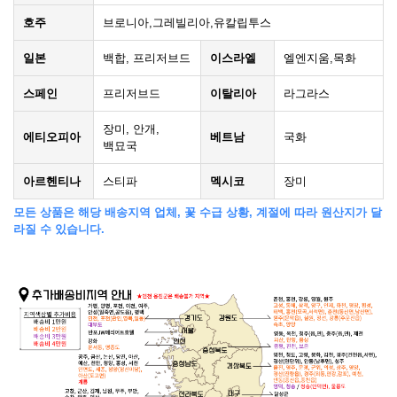
호주
브로니아,그레빌리아,유칼립투스
일본
백합, 프리저브드
이스라엘
엘엔지움,목화
스페인
프리저브드
이탈리아
라그라스
장미, 안개,
에티오피아
베트남
국화
백묘국
아르헨티나
스티파
멕시코
장미
모든 상품은 해당 배송지역 업체, 꽃 수급 상황, 계절에 따라 원산지가 달
라질 수 있습니다.