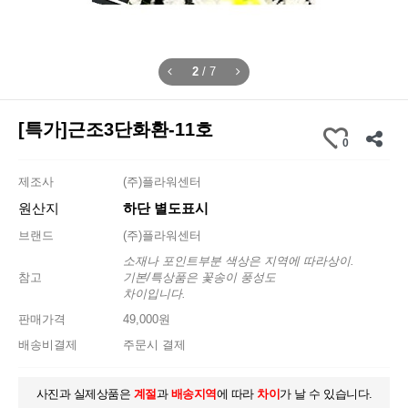
2
/
7
[특가]근조3단화환-11호
0
제조사
(주)플라워센터
원산지
하단 별도표시
브랜드
(주)플라워센터
소재나 포인트부분 색상은 지역에 따라상이.
참고
기본/특상품은 꽃송이 풍성도
차이입니다.
판매가격
49,000원
배송비결제
주문시 결제
사진과 실제상품은
계절
과
배송지역
에 따라
차이
가 날 수 있습니다.