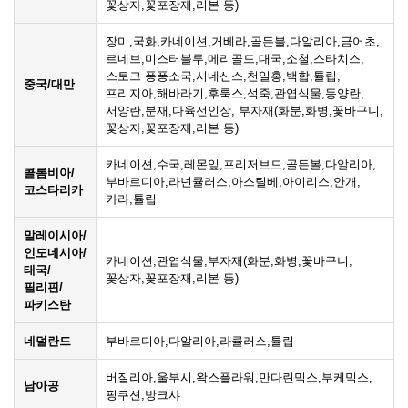
꽃상자,꽃포장재,리본 등)
장미,국화,카네이션,거베라,골든볼,다알리아,금어초,
르네브,미스터블루,메리골드,대국,소철,스타치스,
스토크 퐁퐁소국,시네신스,천일홍,백합,튤립,
중국/대만
프리지아,해바라기,후룩스,석죽,관엽식물,동양란,
서양란,분재,다육선인장, 부자재(화분,화병,꽃바구니,
꽃상자,꽃포장재,리본 등)
카네이션,수국,레몬잎,프리저브드,골든볼,다알리아,
콜롬비아/
부바르디아,라넌큘러스,아스틸베,아이리스,안개,
코스타리카
카라,튤립
말레이시아/
인도네시아/
카네이션,관엽식물,부자재(화분,화병,꽃바구니,
태국/
꽃상자,꽃포장재,리본 등)
필리핀/
파키스탄
네덜란드
부바르디아,다알리아,라큘러스,튤립
버질리아,울부시,왁스플라워,만다린믹스,부케믹스,
남아공
핑쿠션,방크샤