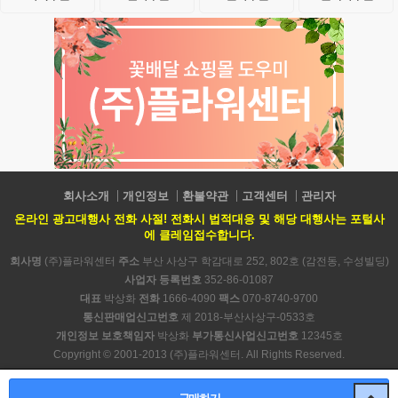
회사소개
개인정보
환불약관
고객센터
관리자
온라인 광고대행사 전화 사절! 전화시 법적대응 및 해당 대행사는 포털사
에 클레임접수합니다.
회사명
(주)플라워센터
주소
부산 사상구 학감대로 252, 802호 (감전동, 수성빌딩)
사업자 등록번호
352-86-01087
대표
박상화
전화
1666-4090
팩스
070-8740-9700
통신판매업신고번호
제 2018-부산사상구-0533호
개인정보 보호책임자
박상화
부가통신사업신고번호
12345호
Copyright © 2001-2013 (주)플라워센터. All Rights Reserved.
PC 버전