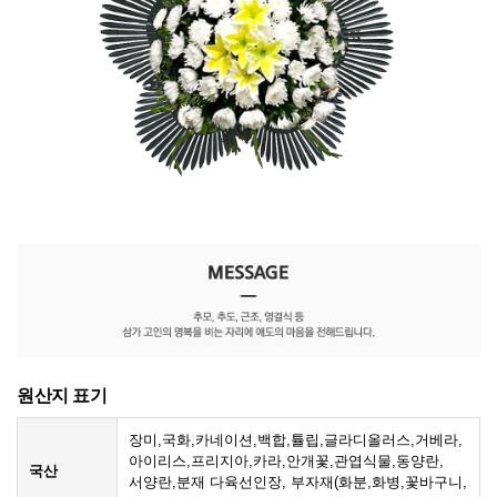
원산지 표기
장미,국화,카네이션,백합,튤립,글라디올러스,거베라,
아이리스,프리지아,카라,안개꽃,관엽식물,동양란,
국산
서양란,분재 다육선인장, 부자재(화분,화병,꽃바구니,