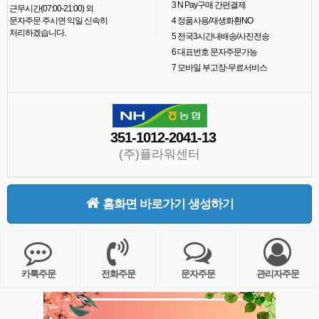
3
N Pay구매 간편결제
근무시간(07:00-21:00) 외
문자주문 주시면 익일 신속히
4
정품사용/재생화환NO
처리하겠습니다.
5
전국3시간내배송/사진전송
6
대표번호 문자주문가능
7
모바일 부고장-무료서비스
351-1012-2041-13
(주)플라워센터
홈화면 바로가기 생성하기
카톡주문
전화주문
문자주문
관리자주문