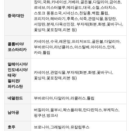
장미,국화,카네이션,거베라,골든볼,다알리아,금어초,
르네브,미스터블루,메리골드,대국,소철,스타치스,
스토크 퐁퐁소국,시네신스,천일홍,백합,튤립,
중국/대만
프리지아,해바라기,후룩스,석죽,관엽식물,동양란,
서양란,분재,다육선인장, 부자재(화분,화병,꽃바구니,
꽃상자,꽃포장재,리본 등)
카네이션,수국,레몬잎,프리저브드,골든볼,다알리아,
콜롬비아/
부바르디아,라넌큘러스,아스틸베,아이리스,안개,
코스타리카
카라,튤립
말레이시아/
인도네시아/
카네이션,관엽식물,부자재(화분,화병,꽃바구니,
태국/
꽃상자,꽃포장재,리본 등)
필리핀/
파키스탄
네덜란드
부바르디아,다알리아,라큘러스,튤립
버질리아,울부시,왁스플라워,만다린믹스,부케믹스,
남아공
핑쿠션,방크샤
호주
브로니아,그레빌리아,유칼립투스