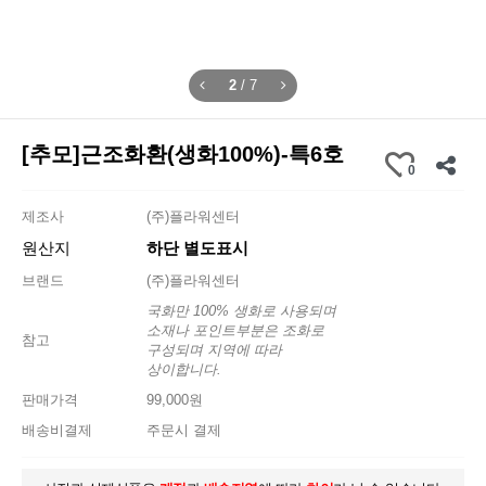
3
/
7
[추모]근조화환(생화100%)-특6호
0
제조사
(주)플라워센터
원산지
하단 별도표시
브랜드
(주)플라워센터
국화만 100% 생화로 사용되며
소재나 포인트부분은 조화로
참고
구성되며 지역에 따라
상이합니다.
판매가격
99,000원
배송비결제
주문시 결제