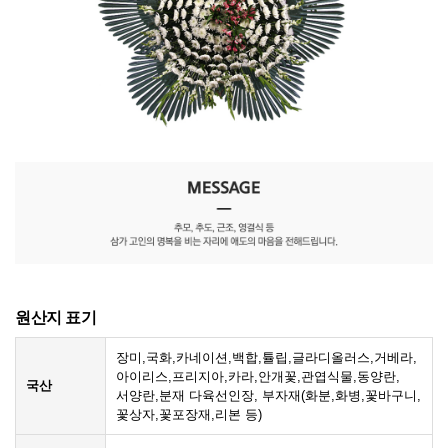
원산지 표기
장미,국화,카네이션,백합,튤립,글라디올러스,거베라,
아이리스,프리지아,카라,안개꽃,관엽식물,동양란,
국산
서양란,분재 다육선인장, 부자재(화분,화병,꽃바구니,
꽃상자,꽃포장재,리본 등)