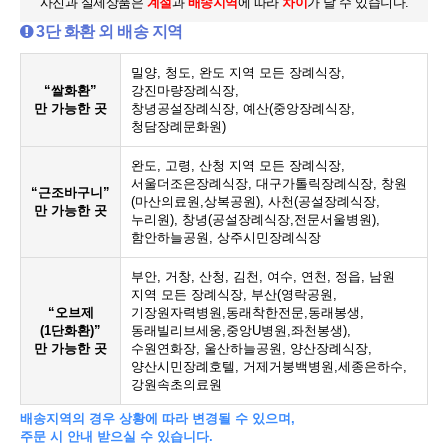
사진과 실제상품은
계절
과
배송지역
에 따라
차이
가 날 수 있습니다.
3단 화환 외 배송 지역
밀양, 청도, 완도 지역 모든 장례식장,
“쌀화환”
강진마량장례식장,
만 가능한 곳
창녕공설장례식장, 예산(중앙장례식장,
청담장례문화원)
완도, 고령, 산청 지역 모든 장례식장,
서울더조은장례식장, 대구가톨릭장례식장, 창원
“근조바구니”
(마산의료원,상복공원), 사천(공설장례식장,
만 가능한 곳
누리원), 창녕(공설장례식장,전문서울병원),
함안하늘공원, 상주시민장례식장
부안, 거창, 산청, 김천, 여수, 연천, 정읍, 남원
지역 모든 장례식장, 부산(영락공원,
“오브제
기장원자력병원,동래착한전문,동래봉생,
(1단화환)”
동래빌리브세웅,중앙U병원,좌천봉생),
만 가능한 곳
수원연화장, 울산하늘공원, 양산장례식장,
양산시민장례호텔, 거제거붕백병원,세종은하수,
강원속초의료원
배송지역의 경우 상황에 따라 변경될 수 있으며,
주문 시 안내 받으실 수 있습니다.