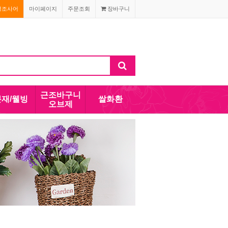
경조사어
마이페이지
주문조회
장바구니
근조바구니
분재/웰빙
쌀화환
오브제