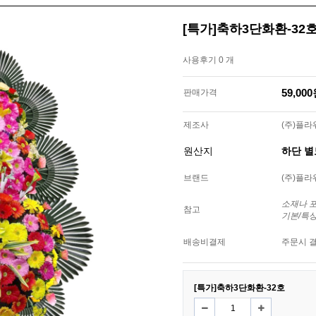
[특가]축하3단화환-32
사용후기 0 개
59,00
판매가격
제조사
(주)플
원산지
하단 
브랜드
(주)플
소재나 
참고
기본/특
배송비결제
주문시 
[특가]축하3단화환-32호