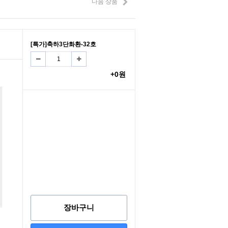
다음 상품
[특가]축하3단화환-32호
+0원
장바구니