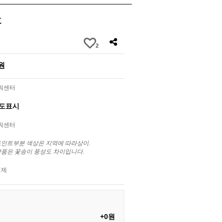
호
2
0원
라워센터
별도표시
라워센터
포인트부분 색상은 지역에 따라상이.
상품은 꽃송이 풍성도 차이입니다.
결제
+0원