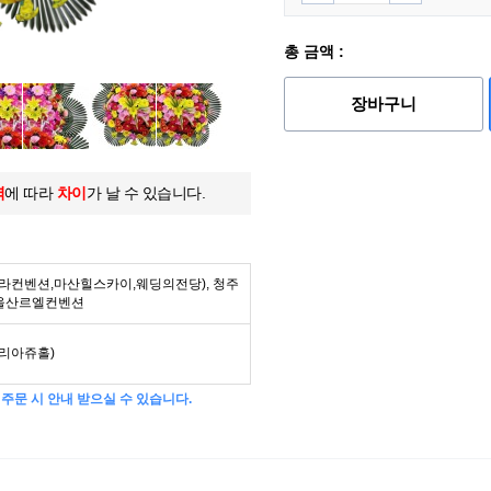
총 금액 :
장바구니
역
에 따라
차이
가 날 수 있습니다.
라컨벤션,마산힐스카이,웨딩의전당), 청주
 울산르엘컨벤션
리아쥬홀)
주문 시 안내 받으실 수 있습니다.