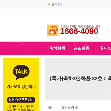
즐겨찾기
1666-4090
010-5110-4090
축하화환
근조화환
꽃다
[특가]축하3단화환-32호 >
축하화환