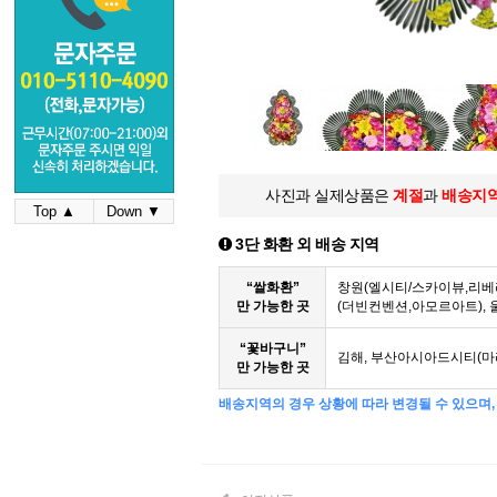
사진과 실제상품은
계절
과
배송지
Top ▲
Down ▼
3단 화환 외 배송 지역
“쌀화환”
창원(엘시티/스카이뷰,리베
만 가능한 곳
(더빈컨벤션,아모르아트),
“꽃바구니”
김해, 부산아시아드시티(마
만 가능한 곳
배송지역의 경우 상황에 따라 변경될 수 있으며, 