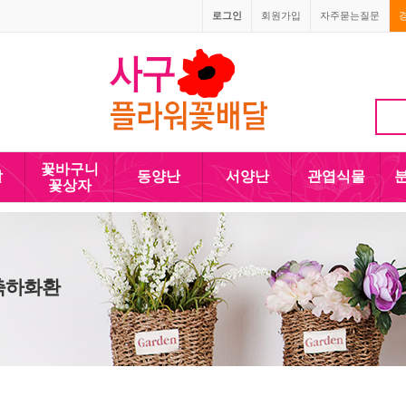
로그인
회원가입
자주묻는질문
010-5110-4090
꽃바구니
발
동양난
서양난
관엽식물
꽃상자
 축하화환