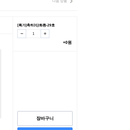
다음 상품
[특가]축하3단화환-29호
+0원
장바구니