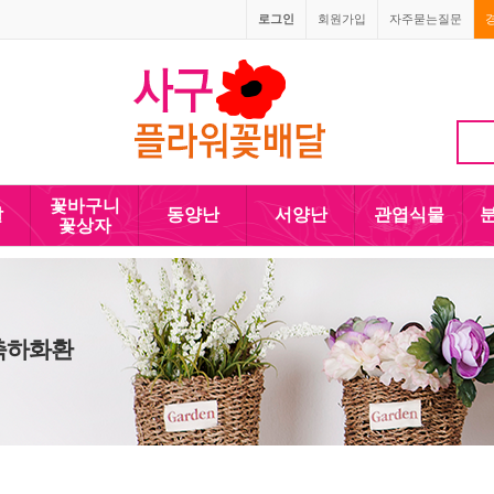
로그인
회원가입
자주묻는질문
010-5110-4090
꽃바구니
발
동양난
서양난
관엽식물
꽃상자
 축하화환