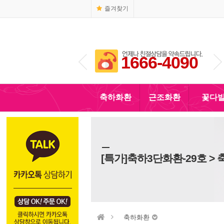
즐겨찾기
1666-4090
010-5110-4090
축하화환
근조화환
꽃다
[특가]축하3단화환-29호 >
축하화환