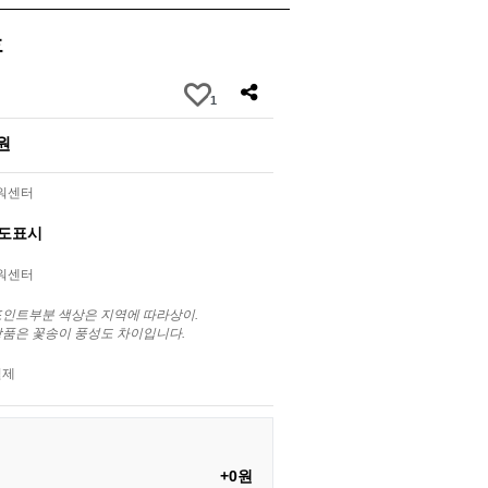
호
1
0원
라워센터
별도표시
라워센터
포인트부분 색상은 지역에 따라상이.
상품은 꽃송이 풍성도 차이입니다.
결제
+0원