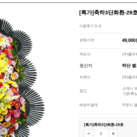
[특가]축하3단화환-29
사용후기 0 개
49,00
판매가격
제조사
(주)플
원산지
하단 
브랜드
(주)플
소재나 
참고
기본/특
배송비결제
주문시 
[특가]축하3단화환-29호