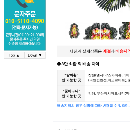
사진과 실제상품은
계절
과
배송지
Top ▲
Down ▼
3단 화환 외 배송 지역
“쌀화환”
창원(엘시티/스카이뷰,리베
만 가능한 곳
(더빈컨벤션,아모르아트),
“꽃바구니”
김해, 부산아시아드시티(마
만 가능한 곳
배송지역의 경우 상황에 따라 변경될 수 있으며, 