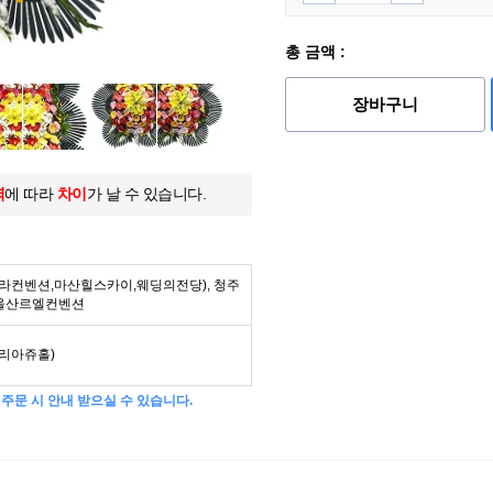
총 금액 :
장바구니
역
에 따라
차이
가 날 수 있습니다.
라컨벤션,마산힐스카이,웨딩의전당), 청주
 울산르엘컨벤션
리아쥬홀)
주문 시 안내 받으실 수 있습니다.