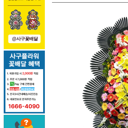
@사구꽃배달