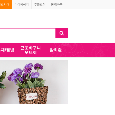
경조사어
마이페이지
주문조회
장바구니
근조바구니
분재/웰빙
쌀화환
오브제