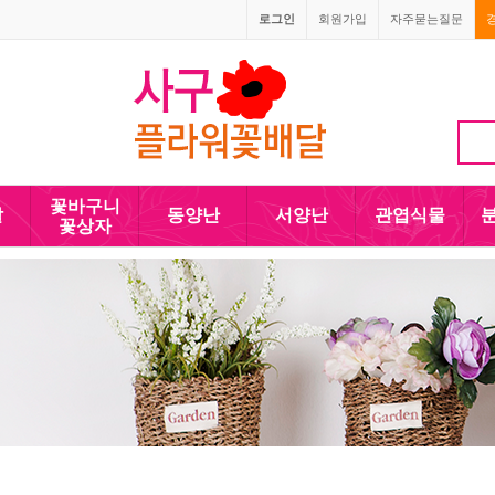
로그인
회원가입
자주묻는질문
010-5110-4090
꽃바구니
발
동양난
서양난
관엽식물
꽃상자