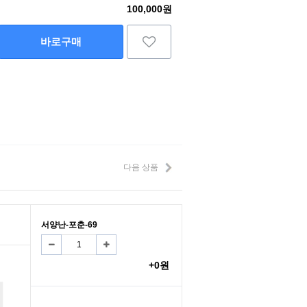
100,000원
바로구매
다음 상품
서양난-포춘-69
+0원