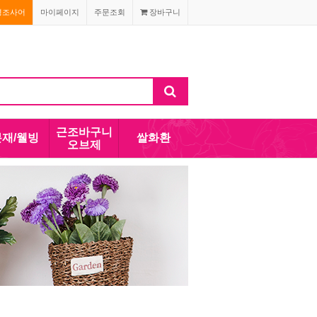
경조사어
마이페이지
주문조회
장바구니
근조바구니
분재/웰빙
쌀화환
오브제