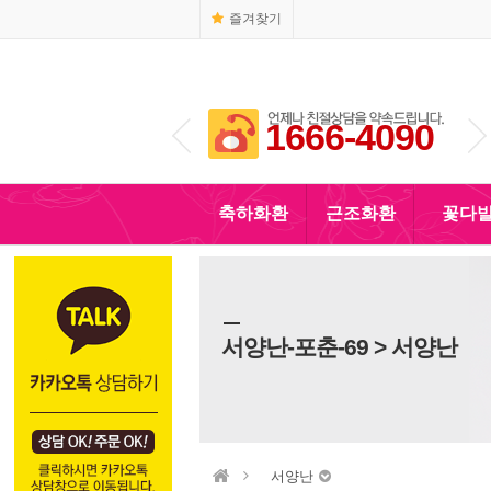
즐겨찾기
1666-4090
010-5110-4090
축하화환
근조화환
꽃다
서양난-포춘-69 > 서양난
서양난