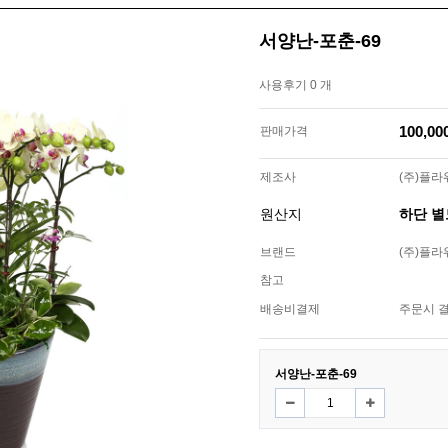
서양난-포춘-69
사용후기 0 개
100,0
판매가격
제조사
(주)플
원산지
하단 
브랜드
(주)플
참고
배송비결제
주문시 
서양난-포춘-69