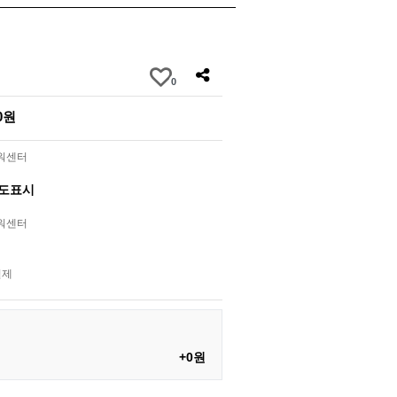
0
00원
라워센터
별도표시
라워센터
결제
+0원