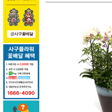
@사구꽃배달