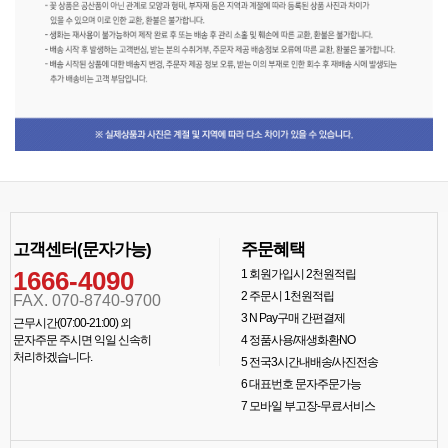
고객센터(문자가능)
주문혜택
1666-4090
1
회원가입시 2천원적립
2
주문시 1천원적립
FAX. 070-8740-9700
3
N Pay구매 간편결제
근무시간(07:00-21:00) 외
문자주문 주시면 익일 신속히
4
정품사용/재생화환NO
처리하겠습니다.
5
전국3시간내배송/사진전송
6
대표번호 문자주문가능
7
모바일 부고장-무료서비스