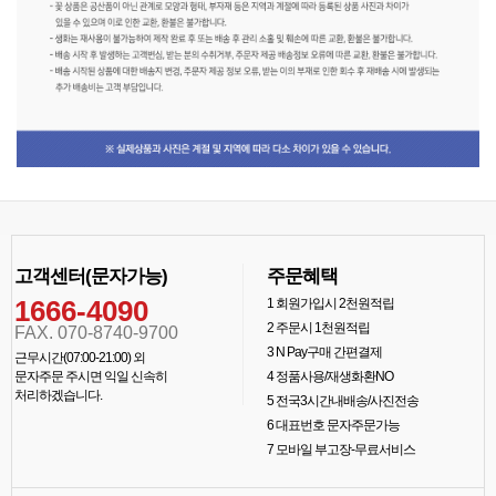
고객센터(문자가능)
주문혜택
1666-4090
1
회원가입시 2천원적립
2
주문시 1천원적립
FAX. 070-8740-9700
3
N Pay구매 간편결제
근무시간(07:00-21:00) 외
문자주문 주시면 익일 신속히
4
정품사용/재생화환NO
처리하겠습니다.
5
전국3시간내배송/사진전송
6
대표번호 문자주문가능
7
모바일 부고장-무료서비스