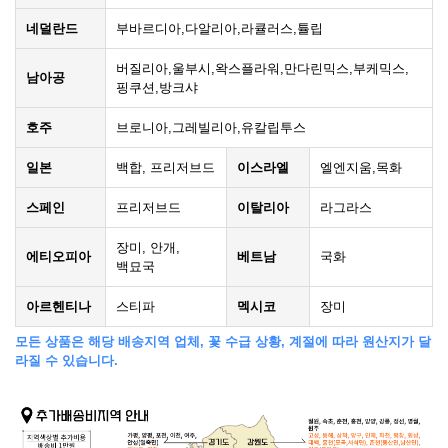
네덜란드
부바르디아,다알리아,라큘러스,튤립
버질리아,울부시,왁스플라워,만다린믹스,부케믹스,
남아공
핑쿠션,방크샤
호주
브로니아,그레빌리아,유칼립투스
일본
백합, 프리저브드
이스라엘
엘엔지움,목화
스페인
프리저브드
이탈리아
라그라스
장미, 안개,
에티오피아
베트남
국화
백묘국
아르헨티나
스티파
멕시코
장미
모든 상품은 해당 배송지역 업체, 꽃 수급 상황, 계절에 따라 원산지가 달
라질 수 있습니다.