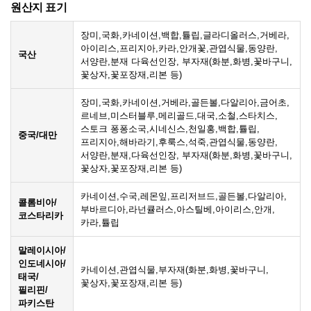
원산지 표기
장미,국화,카네이션,백합,튤립,글라디올러스,거베라,
아이리스,프리지아,카라,안개꽃,관엽식물,동양란,
국산
서양란,분재 다육선인장, 부자재(화분,화병,꽃바구니,
꽃상자,꽃포장재,리본 등)
장미,국화,카네이션,거베라,골든볼,다알리아,금어초,
르네브,미스터블루,메리골드,대국,소철,스타치스,
스토크 퐁퐁소국,시네신스,천일홍,백합,튤립,
중국/대만
프리지아,해바라기,후룩스,석죽,관엽식물,동양란,
서양란,분재,다육선인장, 부자재(화분,화병,꽃바구니,
꽃상자,꽃포장재,리본 등)
카네이션,수국,레몬잎,프리저브드,골든볼,다알리아,
콜롬비아/
부바르디아,라넌큘러스,아스틸베,아이리스,안개,
코스타리카
카라,튤립
말레이시아/
인도네시아/
카네이션,관엽식물,부자재(화분,화병,꽃바구니,
태국/
꽃상자,꽃포장재,리본 등)
필리핀/
파키스탄