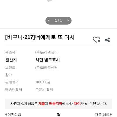
1
/
1
[바구니-217]너에게로 또 다시
0
제조사
(주)플라워센터
원산지
하단 별도표시
브랜드
(주)플라워센터
참고
판매가격
100,000원
배송비결제
주문시 결제
사진과 실제상품은
계절
과
배송지역
에 따라
차이
가 날 수 있습니다.
이전상품
다음 상품