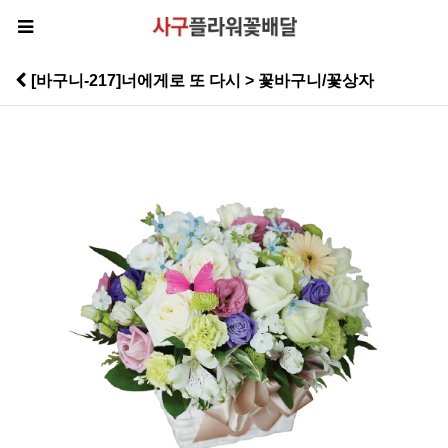
[바구니-217]너에게로 또 다시 > 꽃바구니/꽃상자