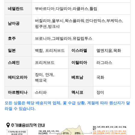
네덜란드
부바르디아,다알리아,라큘러스,튤립
버질리아,울부시,왁스플라워,만다린믹스,부케믹스,
남아공
핑쿠션,방크샤
호주
브로니아,그레빌리아,유칼립투스
일본
백합, 프리저브드
이스라엘
엘엔지움,목화
스페인
프리저브드
이탈리아
라그라스
장미, 안개,
에티오피아
베트남
국화
백묘국
아르헨티나
스티파
멕시코
장미
모든 상품은 해당 배송지역 업체, 꽃 수급 상황, 계절에 따라 원산지가 달
라질 수 있습니다.