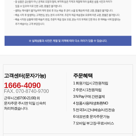
고객센터(문자가능)
주문혜택
1666-4090
1
회원가입시 2천원적립
2
주문시 1천원적립
FAX. 070-8740-9700
3
N Pay구매 간편결제
근무시간(07:00-21:00) 외
문자주문 주시면 익일 신속히
4
정품사용/재생화환NO
처리하겠습니다.
5
전국3시간내배송/사진전송
6
대표번호 문자주문가능
7
모바일 부고장-무료서비스