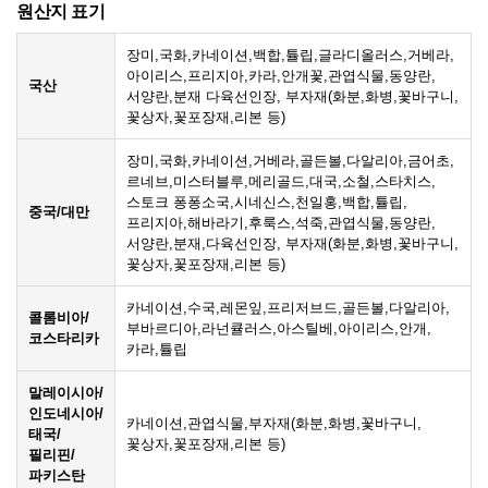
원산지 표기
장미,국화,카네이션,백합,튤립,글라디올러스,거베라,
아이리스,프리지아,카라,안개꽃,관엽식물,동양란,
국산
서양란,분재 다육선인장, 부자재(화분,화병,꽃바구니,
꽃상자,꽃포장재,리본 등)
장미,국화,카네이션,거베라,골든볼,다알리아,금어초,
르네브,미스터블루,메리골드,대국,소철,스타치스,
스토크 퐁퐁소국,시네신스,천일홍,백합,튤립,
중국/대만
프리지아,해바라기,후룩스,석죽,관엽식물,동양란,
서양란,분재,다육선인장, 부자재(화분,화병,꽃바구니,
꽃상자,꽃포장재,리본 등)
카네이션,수국,레몬잎,프리저브드,골든볼,다알리아,
콜롬비아/
부바르디아,라넌큘러스,아스틸베,아이리스,안개,
코스타리카
카라,튤립
말레이시아/
인도네시아/
카네이션,관엽식물,부자재(화분,화병,꽃바구니,
태국/
꽃상자,꽃포장재,리본 등)
필리핀/
파키스탄