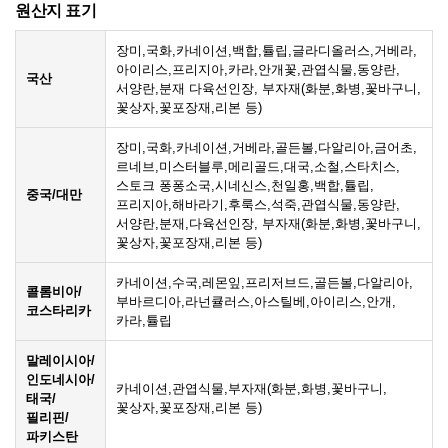
원산지 표기
장미,국화,카네이션,백합,튤립,글라디올러스,거베라,
아이리스,프리지아,카라,안개꽃,관엽식물,동양란,
국산
서양란,분재 다육선인장, 부자재(화분,화병,꽃바구니,
꽃상자,꽃포장재,리본 등)
장미,국화,카네이션,거베라,골든볼,다알리아,금어초,
르네브,미스터블루,메리골드,대국,소철,스타치스,
스토크 퐁퐁소국,시네신스,천일홍,백합,튤립,
중국/대만
프리지아,해바라기,후룩스,석죽,관엽식물,동양란,
서양란,분재,다육선인장, 부자재(화분,화병,꽃바구니,
꽃상자,꽃포장재,리본 등)
카네이션,수국,레몬잎,프리저브드,골든볼,다알리아,
콜롬비아/
부바르디아,라넌큘러스,아스틸베,아이리스,안개,
코스타리카
카라,튤립
말레이시아/
인도네시아/
카네이션,관엽식물,부자재(화분,화병,꽃바구니,
태국/
꽃상자,꽃포장재,리본 등)
필리핀/
파키스탄