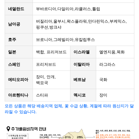
네덜란드
부바르디아,다알리아,라큘러스,튤립
버질리아,울부시,왁스플라워,만다린믹스,부케믹스,
남아공
핑쿠션,방크샤
호주
브로니아,그레빌리아,유칼립투스
일본
백합, 프리저브드
이스라엘
엘엔지움,목화
스페인
프리저브드
이탈리아
라그라스
장미, 안개,
에티오피아
베트남
국화
백묘국
아르헨티나
스티파
멕시코
장미
모든 상품은 해당 배송지역 업체, 꽃 수급 상황, 계절에 따라 원산지가 달
라질 수 있습니다.