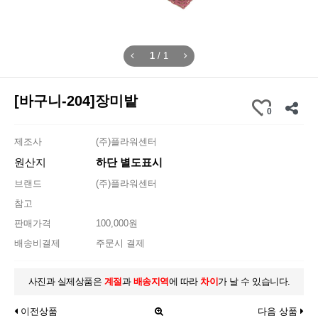
1
/
1
[바구니-204]장미밭
0
제조사
(주)플라워센터
원산지
하단 별도표시
브랜드
(주)플라워센터
참고
판매가격
100,000원
배송비결제
주문시 결제
사진과 실제상품은
계절
과
배송지역
에 따라
차이
가 날 수 있습니다.
이전상품
다음 상품