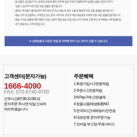
고객센터(문자가능)
주문혜택
1666-4090
1
회원가입시 2천원적립
2
주문시 1천원적립
FAX. 070-8740-9700
3
N Pay구매 간편결제
근무시간(07:00-21:00) 외
문자주문 주시면 익일 신속히
4
정품사용/재생화환NO
처리하겠습니다.
5
전국3시간내배송/사진전송
6
대표번호 문자주문가능
7
모바일 부고장-무료서비스