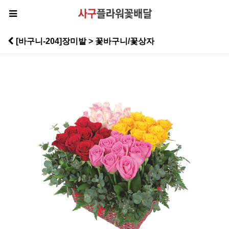
[바구니-204]장미밭 > 꽃바구니/꽃상자