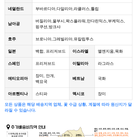
네덜란드
부바르디아,다알리아,라큘러스,튤립
버질리아,울부시,왁스플라워,만다린믹스,부케믹스,
남아공
핑쿠션,방크샤
호주
브로니아,그레빌리아,유칼립투스
일본
백합, 프리저브드
이스라엘
엘엔지움,목화
스페인
프리저브드
이탈리아
라그라스
장미, 안개,
에티오피아
베트남
국화
백묘국
아르헨티나
스티파
멕시코
장미
모든 상품은 해당 배송지역 업체, 꽃 수급 상황, 계절에 따라 원산지가 달
라질 수 있습니다.