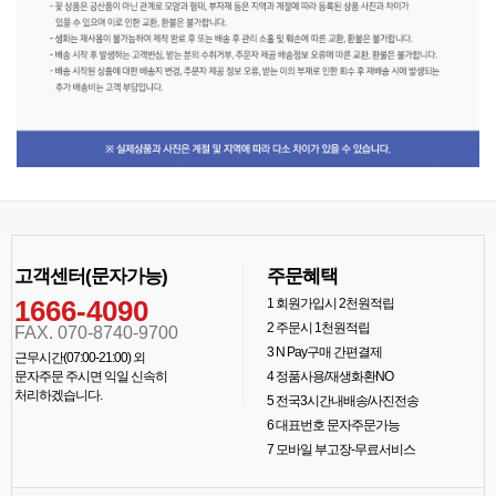
고객센터(문자가능)
주문혜택
1666-4090
1
회원가입시 2천원적립
2
주문시 1천원적립
FAX. 070-8740-9700
3
N Pay구매 간편결제
근무시간(07:00-21:00) 외
문자주문 주시면 익일 신속히
4
정품사용/재생화환NO
처리하겠습니다.
5
전국3시간내배송/사진전송
6
대표번호 문자주문가능
7
모바일 부고장-무료서비스