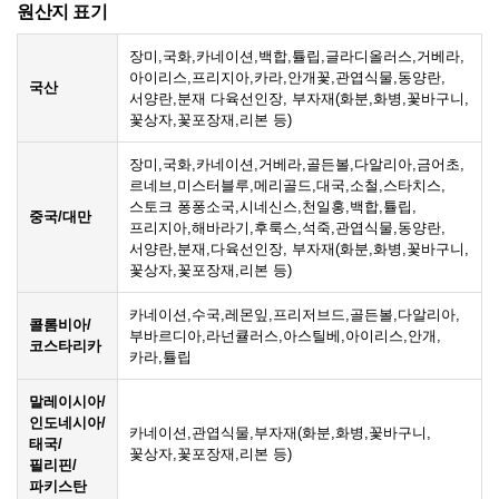
원산지 표기
장미,국화,카네이션,백합,튤립,글라디올러스,거베라,
아이리스,프리지아,카라,안개꽃,관엽식물,동양란,
국산
서양란,분재 다육선인장, 부자재(화분,화병,꽃바구니,
꽃상자,꽃포장재,리본 등)
장미,국화,카네이션,거베라,골든볼,다알리아,금어초,
르네브,미스터블루,메리골드,대국,소철,스타치스,
스토크 퐁퐁소국,시네신스,천일홍,백합,튤립,
중국/대만
프리지아,해바라기,후룩스,석죽,관엽식물,동양란,
서양란,분재,다육선인장, 부자재(화분,화병,꽃바구니,
꽃상자,꽃포장재,리본 등)
카네이션,수국,레몬잎,프리저브드,골든볼,다알리아,
콜롬비아/
부바르디아,라넌큘러스,아스틸베,아이리스,안개,
코스타리카
카라,튤립
말레이시아/
인도네시아/
카네이션,관엽식물,부자재(화분,화병,꽃바구니,
태국/
꽃상자,꽃포장재,리본 등)
필리핀/
파키스탄