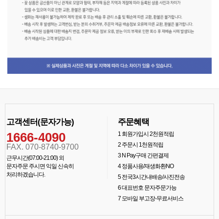
고객센터(문자가능)
주문혜택
1666-4090
1
회원가입시 2천원적립
2
주문시 1천원적립
FAX. 070-8740-9700
3
N Pay구매 간편결제
근무시간(07:00-21:00) 외
문자주문 주시면 익일 신속히
4
정품사용/재생화환NO
처리하겠습니다.
5
전국3시간내배송/사진전송
6
대표번호 문자주문가능
7
모바일 부고장-무료서비스