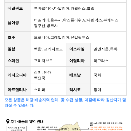
네덜란드
부바르디아,다알리아,라큘러스,튤립
버질리아,울부시,왁스플라워,만다린믹스,부케믹스,
남아공
핑쿠션,방크샤
호주
브로니아,그레빌리아,유칼립투스
일본
백합, 프리저브드
이스라엘
엘엔지움,목화
스페인
프리저브드
이탈리아
라그라스
장미, 안개,
에티오피아
베트남
국화
백묘국
아르헨티나
스티파
멕시코
장미
모든 상품은 해당 배송지역 업체, 꽃 수급 상황, 계절에 따라 원산지가 달
라질 수 있습니다.