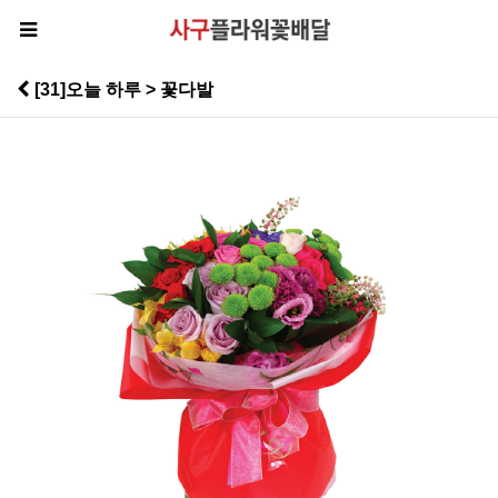
[31]오늘 하루 > 꽃다발