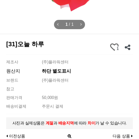
1
/
1
[31]오늘 하루
1
제조사
(주)플라워센터
원산지
하단 별도표시
브랜드
(주)플라워센터
참고
판매가격
50,000원
배송비결제
주문시 결제
사진과 실제상품은
계절
과
배송지역
에 따라
차이
가 날 수 있습니다.
이전상품
다음 상품