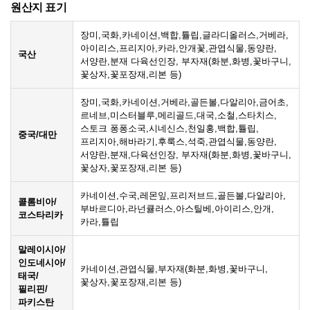
원산지 표기
장미,국화,카네이션,백합,튤립,글라디올러스,거베라,
아이리스,프리지아,카라,안개꽃,관엽식물,동양란,
국산
서양란,분재 다육선인장, 부자재(화분,화병,꽃바구니,
꽃상자,꽃포장재,리본 등)
장미,국화,카네이션,거베라,골든볼,다알리아,금어초,
르네브,미스터블루,메리골드,대국,소철,스타치스,
스토크 퐁퐁소국,시네신스,천일홍,백합,튤립,
중국/대만
프리지아,해바라기,후룩스,석죽,관엽식물,동양란,
서양란,분재,다육선인장, 부자재(화분,화병,꽃바구니,
꽃상자,꽃포장재,리본 등)
카네이션,수국,레몬잎,프리저브드,골든볼,다알리아,
콜롬비아/
부바르디아,라넌큘러스,아스틸베,아이리스,안개,
코스타리카
카라,튤립
말레이시아/
인도네시아/
카네이션,관엽식물,부자재(화분,화병,꽃바구니,
태국/
꽃상자,꽃포장재,리본 등)
필리핀/
파키스탄