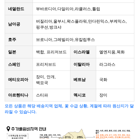
네덜란드
부바르디아,다알리아,라큘러스,튤립
버질리아,울부시,왁스플라워,만다린믹스,부케믹스,
남아공
핑쿠션,방크샤
호주
브로니아,그레빌리아,유칼립투스
일본
백합, 프리저브드
이스라엘
엘엔지움,목화
스페인
프리저브드
이탈리아
라그라스
장미, 안개,
에티오피아
베트남
국화
백묘국
아르헨티나
스티파
멕시코
장미
모든 상품은 해당 배송지역 업체, 꽃 수급 상황, 계절에 따라 원산지가 달
라질 수 있습니다.