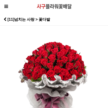
[11]넘치는 사랑 > 꽃다발