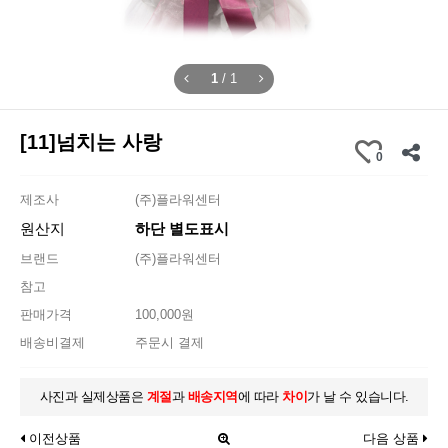
1
/
1
[11]넘치는 사랑
0
제조사
(주)플라워센터
원산지
하단 별도표시
브랜드
(주)플라워센터
참고
판매가격
100,000원
배송비결제
주문시 결제
사진과 실제상품은
계절
과
배송지역
에 따라
차이
가 날 수 있습니다.
이전상품
다음 상품