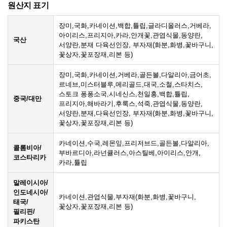
원산지 표기
장미,국화,카네이션,백합,튤립,글라디올러스,거베라,
아이리스,프리지아,카라,안개꽃,관엽식물,동양란,
국산
서양란,분재 다육선인장, 부자재(화분,화병,꽃바구니,
꽃상자,꽃포장재,리본 등)
장미,국화,카네이션,거베라,골든볼,다알리아,금어초,
르네브,미스터블루,메리골드,대국,소철,스타치스,
스토크 퐁퐁소국,시네신스,천일홍,백합,튤립,
중국/대만
프리지아,해바라기,후룩스,석죽,관엽식물,동양란,
서양란,분재,다육선인장, 부자재(화분,화병,꽃바구니,
꽃상자,꽃포장재,리본 등)
카네이션,수국,레몬잎,프리저브드,골든볼,다알리아,
콜롬비아/
부바르디아,라넌큘러스,아스틸베,아이리스,안개,
코스타리카
카라,튤립
말레이시아/
인도네시아/
카네이션,관엽식물,부자재(화분,화병,꽃바구니,
태국/
꽃상자,꽃포장재,리본 등)
필리핀/
파키스탄