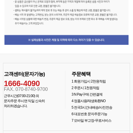
고객센터(문자가능)
주문혜택
1666-4090
1
회원가입시 2천원적립
2
주문시 1천원적립
FAX. 070-8740-9700
3
N Pay구매 간편결제
근무시간(07:00-21:00) 외
문자주문 주시면 익일 신속히
4
정품사용/재생화환NO
처리하겠습니다.
5
전국3시간내배송/사진전송
6
대표번호 문자주문가능
7
모바일 부고장-무료서비스