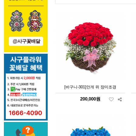
@사구꽃배달
[바구니-301]안개 위 장미조경
200,000원