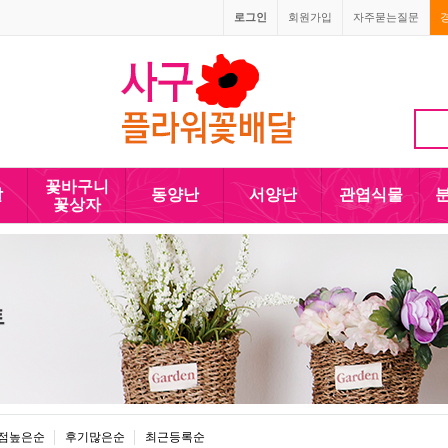
로그인
회원가입
자주묻는질문
꽃바구니
발
동양난
서양난
관엽식물
꽃상자
트
점높은순
후기많은순
최근등록순