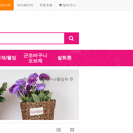
경조사어
마이페이지
주문조회
장바구니
근조바구니
분재/웰빙
쌀화환
오브제
꽃바구니/꽃상자