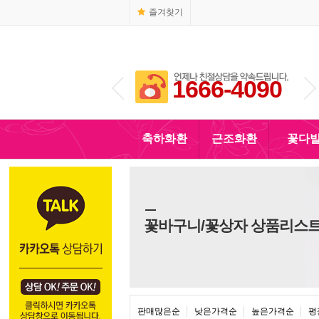
즐겨찾기
1666-4090
010-5110-4090
축하화환
근조화환
꽃다
꽃바구니/꽃상자 상품리스
판매많은순
낮은가격순
높은가격순
평