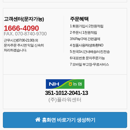
고객센터(문자가능)
주문혜택
1666-4090
1
회원가입시 2천원적립
2
주문시 1천원적립
FAX. 070-8740-9700
3
N Pay구매 간편결제
근무시간(07:00-21:00) 외
문자주문 주시면 익일 신속히
4
정품사용/재생화환NO
처리하겠습니다.
5
전국3시간내배송/사진전송
6
대표번호 문자주문가능
7
모바일 부고장-무료서비스
351-1012-2041-13
(주)플라워센터
홈화면 바로가기 생성하기