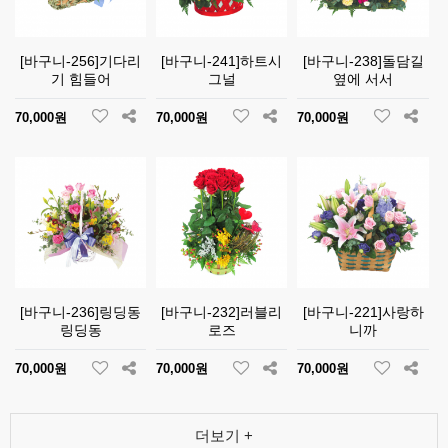
[바구니-256]기다리
[바구니-241]하트시
[바구니-238]돌담길
기 힘들어
그널
옆에 서서
70,000원
70,000원
70,000원
[바구니-236]링딩동
[바구니-232]러블리
[바구니-221]사랑하
링딩동
로즈
니까
70,000원
70,000원
70,000원
더보기 +