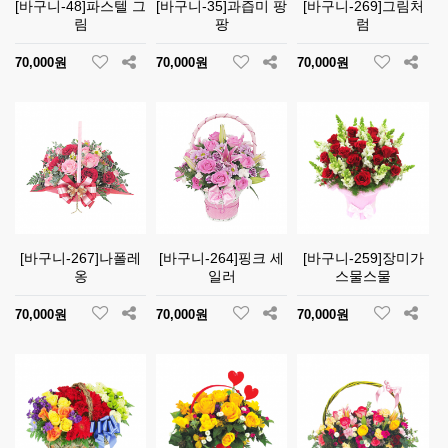
[바구니-48]파스텔 그
[바구니-35]과즙미 팡
[바구니-269]그림처
림
팡
럼
70,000원
70,000원
70,000원
[바구니-267]나폴레
[바구니-264]핑크 세
[바구니-259]장미가
옹
일러
스물스물
70,000원
70,000원
70,000원