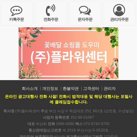
카톡주문
전화주문
문자주문
관리자주문
회사소개
개인정보
환불약관
고객센터
관리자
온라인 광고대행사 전화 사절! 전화시 법적대응 및 해당 대행사는 포털사
에 클레임접수합니다.
회사명
(주)플라워센터
주소
부산 사상구 학감대로 252, 802호 (감전동, 수성빌딩)
사업자 등록번호
352-86-01087
대표
박상화
전화
1666-4090
팩스
070-8740-9700
통신판매업신고번호
제 2018-부산사상구-0533호
개인정보 보호책임자
박상화
부가통신사업신고번호
12345호