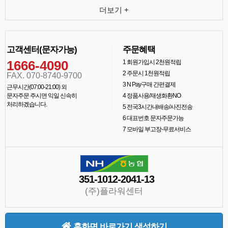
더보기 +
고객센터(문자가능)
주문혜택
1666-4090
1
회원가입시 2천원적립
2
주문시 1천원적립
FAX. 070-8740-9700
3
N Pay구매 간편결제
근무시간(07:00-21:00) 외
문자주문 주시면 익일 신속히
4
정품사용/재생화환NO
처리하겠습니다.
5
전국3시간내배송/사진전송
6
대표번호 문자주문가능
7
모바일 부고장-무료서비스
351-1012-2041-13
(주)플라워센터
홈화면 바로가기 생성하기