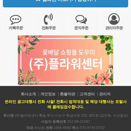
카톡주문
전화주문
문자주문
관리자주문
회사소개
개인정보
환불약관
고객센터
관리자
온라인 광고대행사 전화 사절! 전화시 법적대응 및 해당 대행사는 포털사
에 클레임접수합니다.
회사명
(주)플라워센터
주소
부산 사상구 학감대로 252, 802호 (감전동, 수성빌딩)
사업자 등록번호
352-86-01087
대표
박상화
전화
1666-4090
팩스
070-8740-9700