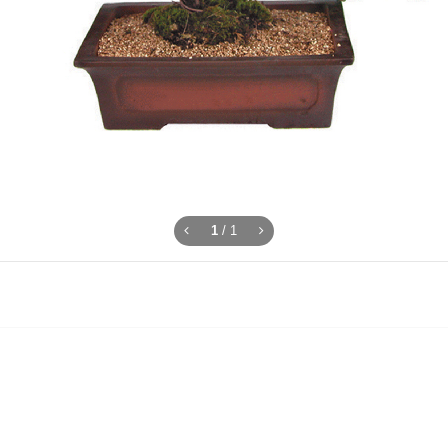
1
/
1