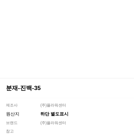
분재-진백-35
제조사
(주)플라워센터
원산지
하단 별도표시
브랜드
(주)플라워센터
참고