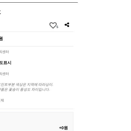
호
5
0원
라워센터
별도표시
라워센터
포인트부분 색상은 지역에 따라상이.
상품은 꽃송이 풍성도 차이입니다.
결제
+0원