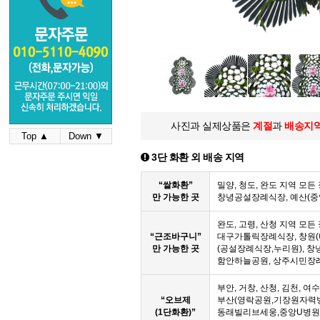
사진과 실제상품은
계절
과
배송지
Top ▲
Down ▼
3단 화환 외 배송 지역
“쌀화환”
밀양, 청도, 완도 지역 모
만 가능한 곳
창녕공설장례식장, 예산(
완도, 고령, 산청 지역 모
“근조바구니”
대구가톨릭장례식장, 창원(
만 가능한 곳
(공설장례식장,누리원), 창
함안하늘공원, 상주시민장
부안, 거창, 산청, 김천, 여
“오브제
부산(영락공원,기장원자력
(1단화환)”
동래빌리브세웅,중앙U병원,