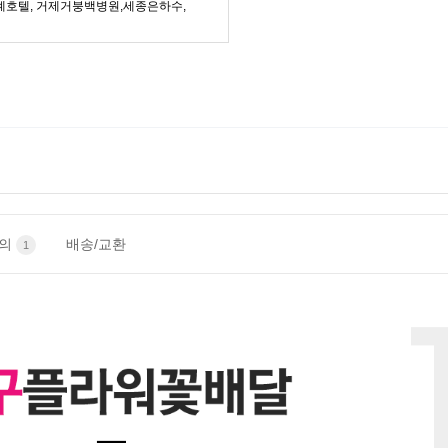
례호텔, 거제거붕백병원,세종은하수,
문의
배송/교환
1