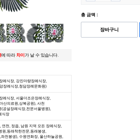
총 금액 :
장바구니
역
에 따라
차이
가 날 수 있습니다.
든 장례식장, 강진마량장례식장,
중앙장례식장,청담장례문화원)
든 장례식장, 서울더조은장례식장,
마산의료원,상복공원), 사천
녕(공설장례식장,전문서울병원),
례식장
수, 연천, 정읍, 남원 지역 모든 장례식장,
병원,동래착한전문,동래봉생,
좌천봉생), 수원연화장, 울산하늘공원,