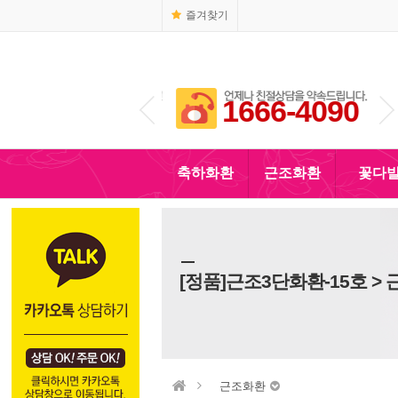
즐겨찾기
1666-4090
010-5110-4090
축하화환
근조화환
꽃다
[정품]근조3단화환-15호 >
근조화환