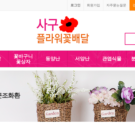
로그인
회원가입
자주묻는질문
010-5110-4090
꽃바구니
발
동양난
서양난
관엽식물
꽃상자
 근조화환