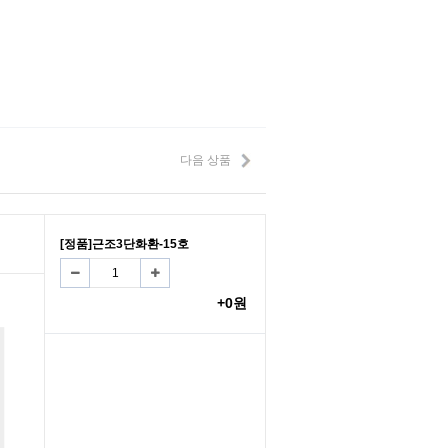
다음 상품
[정품]근조3단화환-15호
+0원