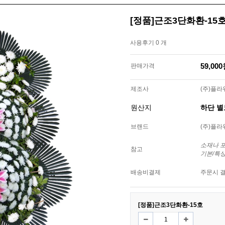
[정품]근조3단화환-15
사용후기 0 개
59,00
판매가격
제조사
(주)플
원산지
하단 
브랜드
(주)플
소재나 
참고
기본/특
배송비결제
주문시 
[정품]근조3단화환-15호