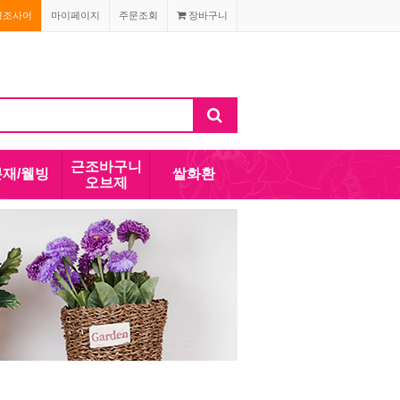
경조사어
마이페이지
주문조회
장바구니
근조바구니
분재/웰빙
쌀화환
오브제