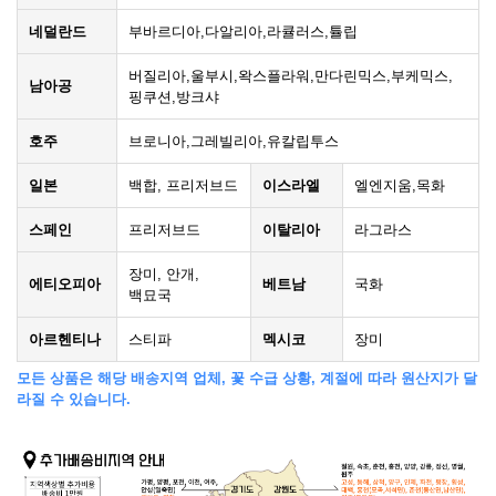
네덜란드
부바르디아,다알리아,라큘러스,튤립
버질리아,울부시,왁스플라워,만다린믹스,부케믹스,
남아공
핑쿠션,방크샤
호주
브로니아,그레빌리아,유칼립투스
일본
백합, 프리저브드
이스라엘
엘엔지움,목화
스페인
프리저브드
이탈리아
라그라스
장미, 안개,
에티오피아
베트남
국화
백묘국
아르헨티나
스티파
멕시코
장미
모든 상품은 해당 배송지역 업체, 꽃 수급 상황, 계절에 따라 원산지가 달
라질 수 있습니다.