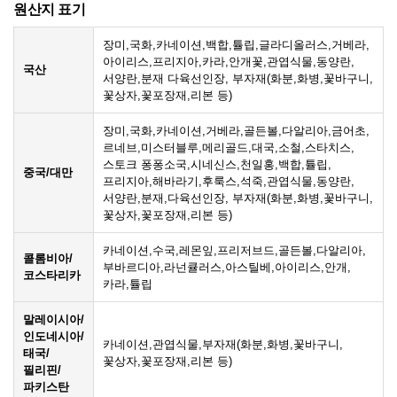
원산지 표기
장미,국화,카네이션,백합,튤립,글라디올러스,거베라,
아이리스,프리지아,카라,안개꽃,관엽식물,동양란,
국산
서양란,분재 다육선인장, 부자재(화분,화병,꽃바구니,
꽃상자,꽃포장재,리본 등)
장미,국화,카네이션,거베라,골든볼,다알리아,금어초,
르네브,미스터블루,메리골드,대국,소철,스타치스,
스토크 퐁퐁소국,시네신스,천일홍,백합,튤립,
중국/대만
프리지아,해바라기,후룩스,석죽,관엽식물,동양란,
서양란,분재,다육선인장, 부자재(화분,화병,꽃바구니,
꽃상자,꽃포장재,리본 등)
카네이션,수국,레몬잎,프리저브드,골든볼,다알리아,
콜롬비아/
부바르디아,라넌큘러스,아스틸베,아이리스,안개,
코스타리카
카라,튤립
말레이시아/
인도네시아/
카네이션,관엽식물,부자재(화분,화병,꽃바구니,
태국/
꽃상자,꽃포장재,리본 등)
필리핀/
파키스탄