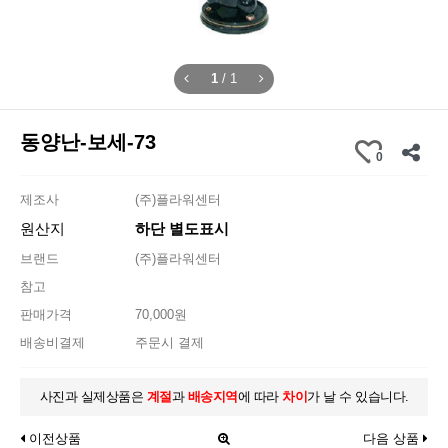
1
/
1
동양난-보세-73
0
제조사
(주)플라워센터
원산지
하단 별도표시
브랜드
(주)플라워센터
참고
판매가격
70,000원
배송비결제
주문시 결제
사진과 실제상품은
계절
과
배송지역
에 따라
차이
가 날 수 있습니다.
이전상품
다음 상품