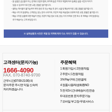
고객센터(문자가능)
주문혜택
1666-4090
1
회원가입시 2천원적립
2
주문시 1천원적립
FAX. 070-8740-9700
3
N Pay구매 간편결제
근무시간(07:00-21:00) 외
문자주문 주시면 익일 신속히
4
정품사용/재생화환NO
처리하겠습니다.
5
전국3시간내배송/사진전송
6
대표번호 문자주문가능
7
모바일 부고장-무료서비스