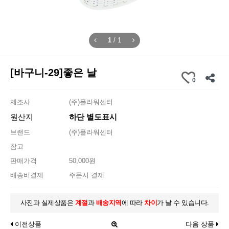
1
/
1
[바구니-29]좋은 날
0
제조사
(주)플라워센터
원산지
하단 별도표시
브랜드
(주)플라워센터
참고
판매가격
50,000원
배송비결제
주문시 결제
사진과 실제상품은
계절
과
배송지역
에 따라
차이
가 날 수 있습니다.
이전상품
다음 상품