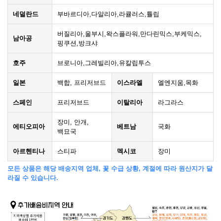
네덜란드
부바르디아,다알리아,라큘러스,튤립
버질리아,울부시,왁스플라워,만다린믹스,부케믹스,
남아공
핑쿠션,방크샤
호주
브로니아,그레빌리아,유칼립투스
일본
백합, 프리저브드
이스라엘
엘엔지움,목화
스페인
프리저브드
이탈리아
라그라스
장미, 안개,
에티오피아
베트남
국화
백묘국
아르헨티나
스티파
멕시코
장미
모든 상품은 해당 배송지역 업체, 꽃 수급 상황, 계절에 따라 원산지가 달
라질 수 있습니다.