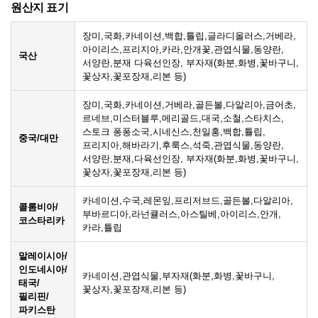
원산지 표기
장미,국화,카네이션,백합,튤립,글라디올러스,거베라,
아이리스,프리지아,카라,안개꽃,관엽식물,동양란,
국산
서양란,분재 다육선인장, 부자재(화분,화병,꽃바구니,
꽃상자,꽃포장재,리본 등)
장미,국화,카네이션,거베라,골든볼,다알리아,금어초,
르네브,미스터블루,메리골드,대국,소철,스타치스,
스토크 퐁퐁소국,시네신스,천일홍,백합,튤립,
중국/대만
프리지아,해바라기,후룩스,석죽,관엽식물,동양란,
서양란,분재,다육선인장, 부자재(화분,화병,꽃바구니,
꽃상자,꽃포장재,리본 등)
카네이션,수국,레몬잎,프리저브드,골든볼,다알리아,
콜롬비아/
부바르디아,라넌큘러스,아스틸베,아이리스,안개,
코스타리카
카라,튤립
말레이시아/
인도네시아/
카네이션,관엽식물,부자재(화분,화병,꽃바구니,
태국/
꽃상자,꽃포장재,리본 등)
필리핀/
파키스탄