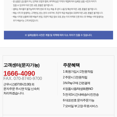
고객센터(문자가능)
주문혜택
1666-4090
1
회원가입시 2천원적립
2
주문시 1천원적립
FAX. 070-8740-9700
3
N Pay구매 간편결제
근무시간(07:00-21:00) 외
문자주문 주시면 익일 신속히
4
정품사용/재생화환NO
처리하겠습니다.
5
전국3시간내배송/사진전송
6
대표번호 문자주문가능
7
모바일 부고장-무료서비스