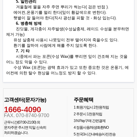
5. 일반관리
겨울철에 물을 자주 주면 뿌리가 썩는다( 검은 반점 ).
에어컨,온풍기를 멀리 한다(잎이 황갈색으로 변한다).
햇볕이 잘 들어야 한다(직사 광선을 피할 것 - 화상 입는다).
6. 병충해 방제
진딧물, 게각충이 자주발생(수성살충제, 레이드 수성을 분무하면
제거 가능)
유성 살충제 사용시 나뭇잎이 전부 떨어지며 죽을수도 있다.
환기를 잘하여 사람에게 해를 주지 않도록 한다.
7. 기 타
시중에서 파는 포콘(수성 Wax)를 뿌리면 잎이 건조해 지는 것을
어느 정도 막을 수 있다.
수성 Wax (포콘)는 광택 효과가 있고 또한 중요한 것은 온풍기, 에
어컨에 의한 탈수 현상을 어느정도 방지 할 수 있다.
고객센터(문자가능)
주문혜택
1666-4090
1
회원가입시 2천원적립
2
주문시 1천원적립
FAX. 070-8740-9700
3
N Pay구매 간편결제
근무시간(07:00-21:00) 외
문자주문 주시면 익일 신속히
4
정품사용/재생화환NO
처리하겠습니다.
5
전국3시간내배송/사진전송