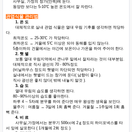
사무실, 가정의 창가(안쪽)에 둔다.
동양란 보다는 5-10℃ 높은 온도에서 잘 자란다.
관엽식물 관리법
1. 온 도
대체적으로 실내 관엽 식물은 열대 우림 기후를 생각하면 적당하
다.
최적온도 → 25-30℃ 가 적당하다.
최하온도 → 겨울에 5℃ 이상은 되야 동해를 입지 않는다.
5층이하의 건물에서는 야간에 보온이나 가온을 하여 주어야 한다.
2. 햇 볕
보통 열대 우림지역에서 큰나무 밑에서 잘자라는 것이 대부분임.
대체적으로 직사 광선의 70 - 80%정도
(비닐하우스 정도의 햇볕이 차단되면 적당하다.)
실내에서는 햇볕이 드는 창가에 둔다( 남향이 좋다 ).
직사 광선은 좋지 않다( 밖에 내놓지 말것 ).
3. 습 도
열대 우림의 습도를 생각하면 된다.
80∼90%이상의 습도를 좋아한다.
하루 4 ∼ 5차례 분무를 하여 준다면 매우 왕성한 생육을 보인다.
물주기 : 여름철 → 3일에 1회 흠뻑 준다. 겨울철 →1주일에 1회 흠
뻑 준다.
4. 비 료
사무실,가정에서는 분무기 500cc에 2ｇ정도의 하이포넥스를 타
서 잎에 살포한다 ( 1개월에 2회 정도 ).