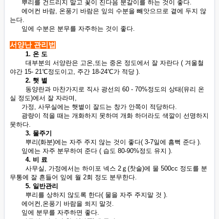
뿌리를 건드리지 말고 꽃이 진다음 분갈이를 하는 것이 좋다.
에어컨 바람, 온풍기 바람은 잎의 수분을 빼앗으므로 곁에 두지 않
는다.
잎에 수분은 분무를 자주하는 것이 좋다.
서양난 관리법
1. 온 도
대부분의 서양란은 고온,또는 중온 정도에서 잘 자란다 ( 겨울철
야간 15- 21℃정도이고, 주간 18-24℃가 적당 ).
2. 햇 볕
동양란과 마찬가지로 직사 광선의 60 - 70%정도의 상태(유리 온
실 정도)에서 잘 자라며,
가정, 사무실에는 햇볕이 잘드는 창가 안쪽이 적당하다.
광량이 적을 때는 개화하지 못하며 개화 하더라도 색깔이 선명하지
못하다.
3. 물주기
뿌리(화분)에는 자주 주지 않는 것이 좋다( 3-7일에 흠뻑 준다 ).
잎에는 자주 분무하여 준다 ( 습도 80-90%정도 유지 ).
4. 비 료
사무실, 가정에서는 하이포 넥스 2ｇ(찻술)에 물 500cc 정도를 분
무통에 잘 흔들어 잎에 월 2회 정도 분무한다.
5. 일반관리
뿌리를 상하지 않도록 한다( 물을 자주 주지말 것 ).
에어컨,온풍기 바람을 쐬지 말것.
잎에 분무를 자주하면 좋다.