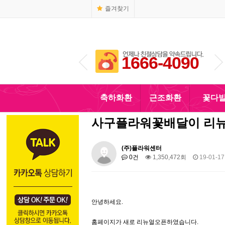
즐겨찾기
1666-4090
010-5110-4090
축하화환
근조화환
꽃다
사구플라워꽃배달이 리뉴
(주)플라워센터
0건
1,350,472회
19-01-17
안녕하세요.
홈페이지가 새로 리뉴얼오픈하였습니다.