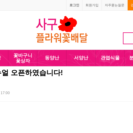
로그인
회원가입
자주묻는질문
010-5110-4090
꽃바구니
발
동양난
서양난
관엽식물
꽃상자
얼 오픈하였습니다!
 17:00