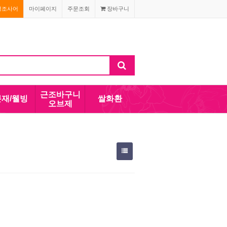
경조사어
마이페이지
주문조회
장바구니
근조바구니
분재/웰빙
쌀화환
오브제