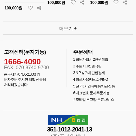
100,000원
100,000원
100,000원
더보기 +
고객센터(문자가능)
주문혜택
1666-4090
1
회원가입시 2천원적립
2
주문시 1천원적립
FAX. 070-8740-9700
3
N Pay구매 간편결제
근무시간(07:00-21:00) 외
문자주문 주시면 익일 신속히
4
정품사용/재생화환NO
처리하겠습니다.
5
전국3시간내배송/사진전송
6
대표번호 문자주문가능
7
모바일 부고장-무료서비스
351-1012-2041-13