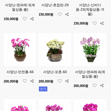
서양난-덴파레-3(계
서양난-호접란-29
서양난-신비디
절상품-봄)
움-23(계절상품-겨
울)
150,000원
150,000원
150,000원
서양난-만천홍-66
서양난-포춘-60
서양난-덴파레-6(계
절상품-봄)
200,000원
200,000원
200,000원
인기