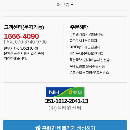
더보기 +
고객센터(문자가능)
주문혜택
1666-4090
1
회원가입시 2천원적립
2
주문시 1천원적립
FAX. 070-8740-9700
3
N Pay구매 간편결제
근무시간(07:00-21:00) 외
문자주문 주시면 익일 신속히
4
정품사용/재생화환NO
처리하겠습니다.
5
전국3시간내배송/사진전송
6
대표번호 문자주문가능
7
모바일 부고장-무료서비스
351-1012-2041-13
(주)플라워센터
홈화면 바로가기 생성하기