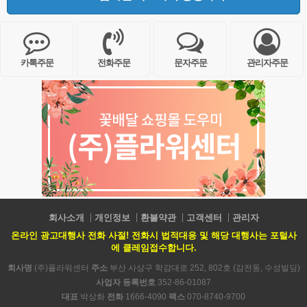
카톡주문
전화주문
문자주문
관리자주문
회사소개
개인정보
환불약관
고객센터
관리자
온라인 광고대행사 전화 사절! 전화시 법적대응 및 해당 대행사는 포털사
에 클레임접수합니다.
회사명
(주)플라워센터
주소
부산 사상구 학감대로 252, 802호 (감전동, 수성빌딩)
사업자 등록번호
352-86-01087
대표
박상화
전화
1666-4090
팩스
070-8740-9700