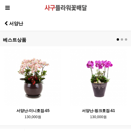
서양난
베스트상품
서양난-미니호접-65
서양난-핑크호접-61
130,000원
130,000원