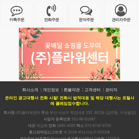
카톡주문
전화주문
문자주문
관리자주문
회사소개
개인정보
환불약관
고객센터
관리자
온라인 광고대행사 전화 사절! 전화시 법적대응 및 해당 대행사는 포털사
에 클레임접수합니다.
회사명
(주)플라워센터
주소
부산 사상구 학감대로 252, 802호 (감전동, 수성빌딩)
사업자 등록번호
352-86-01087
대표
박상화
전화
1666-4090
팩스
070-8740-9700
통신판매업신고번호
제 2018-부산사상구-0533호
개인정보 보호책임자
박상화
부가통신사업신고번호
12345호