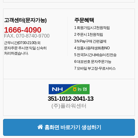
고객센터(문자가능)
주문혜택
1666-4090
1
회원가입시 2천원적립
2
주문시 1천원적립
FAX. 070-8740-9700
3
N Pay구매 간편결제
근무시간(07:00-21:00) 외
문자주문 주시면 익일 신속히
4
정품사용/재생화환NO
처리하겠습니다.
5
전국3시간내배송/사진전송
6
대표번호 문자주문가능
7
모바일 부고장-무료서비스
351-1012-2041-13
(주)플라워센터
홈화면 바로가기 생성하기