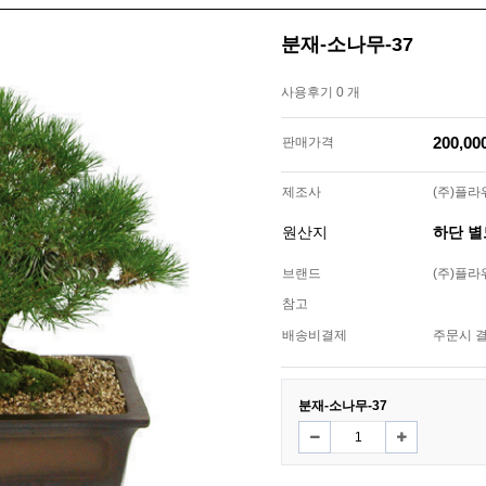
분재-소나무-37
사용후기 0 개
200,0
판매가격
제조사
(주)플
원산지
하단 
브랜드
(주)플
참고
배송비결제
주문시 
분재-소나무-37