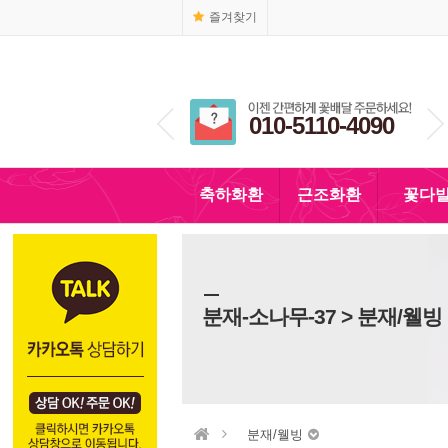
즐겨찾기
1666-4090
010-5110-4090
축하화환
근조화환
꽃다
분재-소나무-37 > 분재/웰빙
분재/웰빙