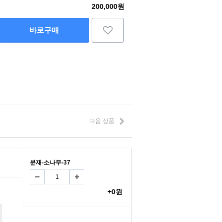
200,000원
바로구매
다음 상품
분재-소나무-37
+0원