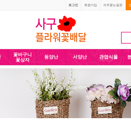
로그인
회원가입
자주묻는질문
010-5110-4090
꽃바구니
발
동양난
서양난
관엽식물
꽃상자