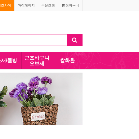
경조사어
마이페이지
주문조회
장바구니
근조바구니
분재/웰빙
쌀화환
오브제