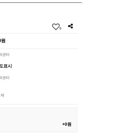
0
00원
라워센터
별도표시
라워센터
결제
+0원