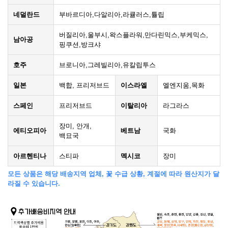
네덜란드
부바르디아,다알리아,라큘러스,튤립
버질리아,울부시,왁스플라워,만다린믹스,부케믹스,
남아공
핑쿠션,방크샤
호주
브로니아,그레빌리아,유칼립투스
일본
백합, 프리저브드
이스라엘
엘엔지움,목화
스페인
프리저브드
이탈리아
라그라스
장미, 안개,
에티오피아
베트남
국화
백묘국
아르헨티나
스티파
멕시코
장미
모든 상품은 해당 배송지역 업체, 꽃 수급 상황, 계절에 따라 원산지가 달
라질 수 있습니다.