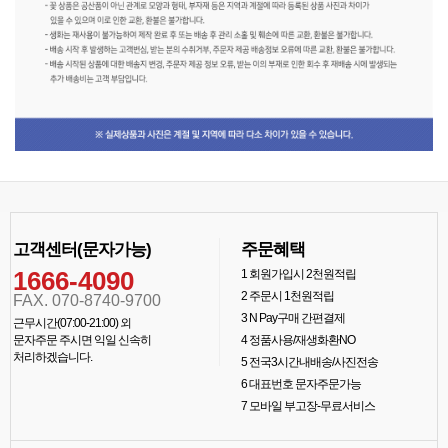
고객센터(문자가능)
주문혜택
1666-4090
1
회원가입시 2천원적립
2
주문시 1천원적립
FAX. 070-8740-9700
3
N Pay구매 간편결제
근무시간(07:00-21:00) 외
문자주문 주시면 익일 신속히
4
정품사용/재생화환NO
처리하겠습니다.
5
전국3시간내배송/사진전송
6
대표번호 문자주문가능
7
모바일 부고장-무료서비스