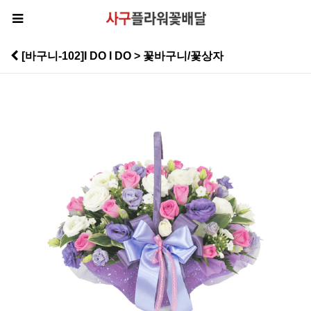
[바구니-102]I DO I DO > 꽃바구니/꽃상자