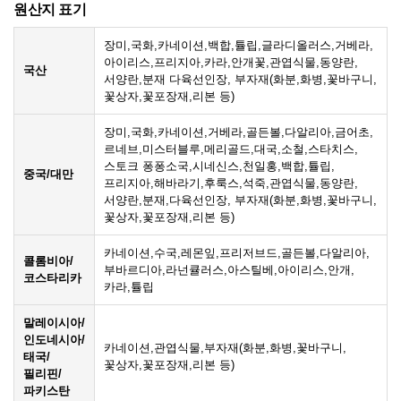
원산지 표기
장미,국화,카네이션,백합,튤립,글라디올러스,거베라,
아이리스,프리지아,카라,안개꽃,관엽식물,동양란,
국산
서양란,분재 다육선인장, 부자재(화분,화병,꽃바구니,
꽃상자,꽃포장재,리본 등)
장미,국화,카네이션,거베라,골든볼,다알리아,금어초,
르네브,미스터블루,메리골드,대국,소철,스타치스,
스토크 퐁퐁소국,시네신스,천일홍,백합,튤립,
중국/대만
프리지아,해바라기,후룩스,석죽,관엽식물,동양란,
서양란,분재,다육선인장, 부자재(화분,화병,꽃바구니,
꽃상자,꽃포장재,리본 등)
카네이션,수국,레몬잎,프리저브드,골든볼,다알리아,
콜롬비아/
부바르디아,라넌큘러스,아스틸베,아이리스,안개,
코스타리카
카라,튤립
말레이시아/
인도네시아/
카네이션,관엽식물,부자재(화분,화병,꽃바구니,
태국/
꽃상자,꽃포장재,리본 등)
필리핀/
파키스탄