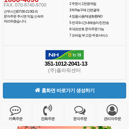
2
주문시 1천원적립
FAX. 070-8740-9700
3
N Pay구매 간편결제
근무시간(07:00-21:00) 외
문자주문 주시면 익일 신속히
4
정품사용/재생화환NO
처리하겠습니다.
5
전국3시간내배송/사진전송
6
대표번호 문자주문가능
7
모바일 부고장-무료서비스
351-1012-2041-13
(주)플라워센터
홈화면 바로가기 생성하기
카톡주문
전화주문
문자주문
관리자주문