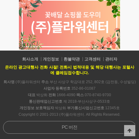
회사소개
개인정보
환불약관
고객센터
관리자
온라인 광고대행사 전화 사절! 전화시 법적대응 및 해당 대행사는 포털사
에 클레임접수합니다.
회사명
(주)플라워센터
주소
부산 사상구 학감대로 252, 802호 (감전동, 수성빌딩)
사업자 등록번호
352-86-01087
대표
박상화
전화
1666-4090
팩스
070-8740-9700
통신판매업신고번호
제 2018-부산사상구-0533호
개인정보 보호책임자
박상화
부가통신사업신고번호
12345호
Copyright © 2001-2013 (주)플라워센터. All Rights Reserved.
PC 버전