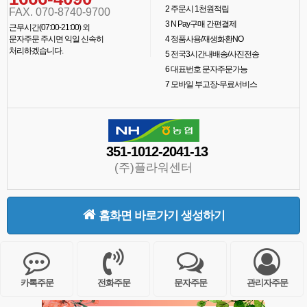
2
주문시 1천원적립
FAX. 070-8740-9700
3
N Pay구매 간편결제
근무시간(07:00-21:00) 외
문자주문 주시면 익일 신속히
4
정품사용/재생화환NO
처리하겠습니다.
5
전국3시간내배송/사진전송
6
대표번호 문자주문가능
7
모바일 부고장-무료서비스
351-1012-2041-13
(주)플라워센터
홈화면 바로가기 생성하기
카톡주문
전화주문
문자주문
관리자주문