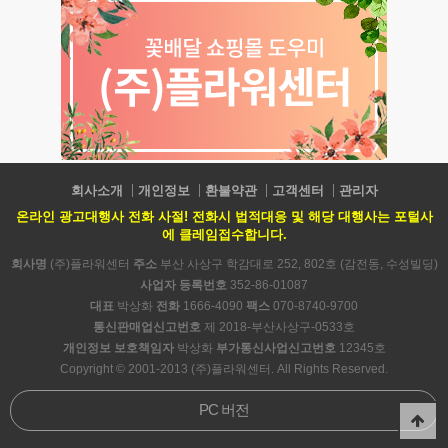
회사소개
개인정보
환불약관
고객센터
관리자
온라인 광고대행사 전화 사절! 전화시 법적대응 및 해당 대행사는 포털사
에 클레임접수합니다.
회사명
(주)플라워센터
주소
부산 사상구 학감대로 252, 802호 (감전동, 수성빌딩)
사업자 등록번호
352-86-01087
대표
박상화
전화
1666-4090
팩스
070-8740-9700
통신판매업신고번호
제 2018-부산사상구-0533호
개인정보 보호책임자
박상화
부가통신사업신고번호
12345호
Copyright © 2001-2013 (주)플라워센터. All Rights Reserved.
PC 버전