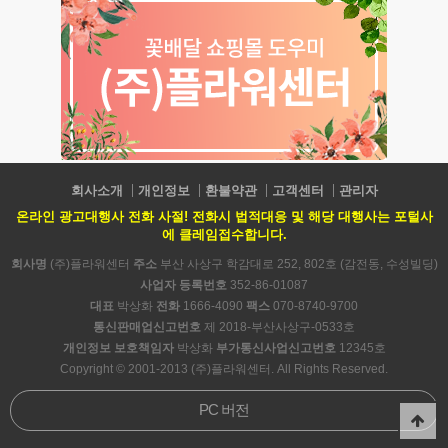
회사소개
개인정보
환불약관
고객센터
관리자
온라인 광고대행사 전화 사절! 전화시 법적대응 및 해당 대행사는 포털사
에 클레임접수합니다.
회사명
(주)플라워센터
주소
부산 사상구 학감대로 252, 802호 (감전동, 수성빌딩)
사업자 등록번호
352-86-01087
대표
박상화
전화
1666-4090
팩스
070-8740-9700
통신판매업신고번호
제 2018-부산사상구-0533호
개인정보 보호책임자
박상화
부가통신사업신고번호
12345호
Copyright © 2001-2013 (주)플라워센터. All Rights Reserved.
PC 버전