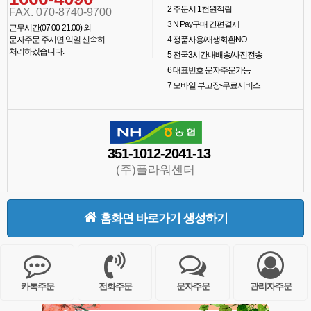
2
주문시 1천원적립
FAX. 070-8740-9700
3
N Pay구매 간편결제
근무시간(07:00-21:00) 외
문자주문 주시면 익일 신속히
4
정품사용/재생화환NO
처리하겠습니다.
5
전국3시간내배송/사진전송
6
대표번호 문자주문가능
7
모바일 부고장-무료서비스
351-1012-2041-13
(주)플라워센터
홈화면 바로가기 생성하기
카톡주문
전화주문
문자주문
관리자주문